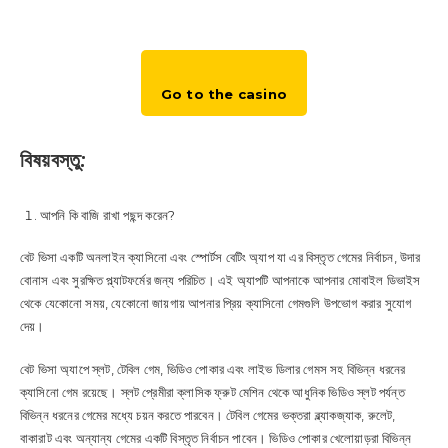
Go to the casino
বিষয়বস্তু:
আপনি কি বাজি রাখা পছন্দ করেন?
বেট ভিসা একটি অনলাইন ক্যাসিনো এবং স্পোর্টস বেটিং অ্যাপ যা এর বিস্তৃত গেমের নির্বাচন, উদার
বোনাস এবং সুরক্ষিত প্ল্যাটফর্মের জন্য পরিচিত। এই অ্যাপটি আপনাকে আপনার মোবাইল ডিভাইস
থেকে যেকোনো সময়, যেকোনো জায়গায় আপনার প্রিয় ক্যাসিনো গেমগুলি উপভোগ করার সুযোগ
দেয়।
বেট ভিসা অ্যাপে স্লট, টেবিল গেম, ভিডিও পোকার এবং লাইভ ডিলার গেমস সহ বিভিন্ন ধরনের
ক্যাসিনো গেম রয়েছে। স্লট প্রেমীরা ক্লাসিক ফ্রুট মেশিন থেকে আধুনিক ভিডিও স্লট পর্যন্ত
বিভিন্ন ধরনের গেমের মধ্যে চয়ন করতে পারবেন। টেবিল গেমের ভক্তরা ব্ল্যাকজ্যাক, রুলেট,
বাকারাট এবং অন্যান্য গেমের একটি বিস্তৃত নির্বাচন পাবেন। ভিডিও পোকার খেলোয়াড়রা বিভিন্ন