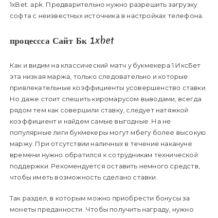
1xBet. apk. Предварительно нужно разрешить загрузку
софта с неизвестных источника в настройках телефона.
процессса Сайт Бк 1xbet
Как и видим на классический матч у букмекера 1 ИксБет
эта низкая маржа, только следовательно и которые
привлекательные коэффициенты усовершенство ставки.
Но даже стоит спешить киромарусом выводами, всегда
рядом тем как совершили ставку, следует натяжкой
коэффициент и найдем самые выгодные. На не
популярные лиги букмекеры могут мбегу более высокую
маржу. При отсутствии наличных в течение накануне
времени нужно обратился к сотрудникам технической
поддержки. Рекомендуется оставить немного средств,
чтобы иметь возможность сделано ставки.
Так раздел, в которым можно приобрести бонусы за
монеты преданности. Чтобы получить награду, нужно