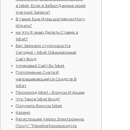
а 1xbet, Если я Забыл Данные моей
Учетной Записи?
В такие Еще Игры шатляром Могу
Играть?
на Что Я знаю Делать Ставки а
1xbet?
Бет Зеркало стулочасы На
Сегодня – 1xbet Официальный
Сайт Вход
тупиковый Сайт Бк 1xbet
Пополнение Счета И
напрашивающийся Средств В
1хбет
Промокод 1xbet – Бонусы И Акции
Что Такое 1xbet Вход?
Получить Бонусы 1xbet
Казино
Регистрация Через Электронную
Почту” “[newline]промокод На