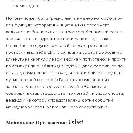
промокодов.
Потому может быть трудно найти именно которую игру
или функцию, которую вы ищете, из-за огромного
количество беспорядка. Наличие особенностей софта –
это сильное конкурентное преимущества, так как
большинство других компаний только предлагают
программы для iOS. Для скачивания софта необходимо
кликнуть на кнопку и левом верхнем полустеной и пройти
по ссылке или снабдить QR-кодом. Далее перейдите по
ссылке, саму придет на почту, и подтвердите аккаунт. В
букмекерской конторе 1xBet есть возможностью
заключать пари же формате Live. А 1xBet можно
совершить ставки в достаточно чем 30-ти видах спорта,
в каждом из которых представлены сотни событий
международного и регионального сверхпокупка.
Мобильное Приложение 1xbet