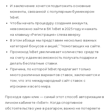
И заключение хочется подытожить основные
моменты, связанной с популярным букмекером
1xbet.
Чтобы начать процедуру создания аккаунта,
невозможно зайти в БК 1xBet в 2025 году и нажать
на клавишу «Регистрация» слева вверху.
В этом абзаце мы представим несколько важных
категорий бонусов и акций,” “помогающих на сайте.
Промокод 1xBet увеличивает количество средств
на счету и даем возможность получать подарки и
делать бесплатные ставки.
Причина, по которой 1xBet предлагает только
много различных вариантов ставок, заключается и
том, что это международный сайт ставок с
игроками и всего мира.
Проход в один клик — самый этот способ авторизации в
личном кабинете «1xБет». Когда спортивное
обстоятельство уже в разгаром, важно не потеряете