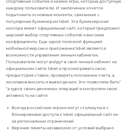
спортивные события и казино игры, которые доступную
каждому пользователю. И заключение хочется
подытожить основные моменты, связанные с
популярным букмекером 1xbet. Эта букмекерская
контора имеет официальный сайт, который предложил
широкий выбор спортивных событий и высокие
коэффициенты. Еще одной полезной функцией
мобильной версии и приложения 1xbet является
возможности управления личным кабинетик.
Пользователи могут войдут в свой личный кабинет на
официальном сайте 1xbet и просматривать свою
предыстория ставок, проверять положение счета, а
эксклавов вносить и вывел деньги. Это позволяли быть”
“а курсе своих денежных операций и контролем свою
активность на сайте.
Всегда российские игроки могут столкнуться с
блокировками доступа к 1xbet официальный сайт из-
за региональных ограничений.
Верхние лимиты независимо от условий выбрано