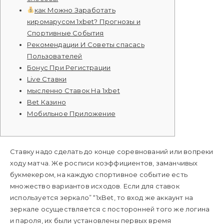
как Можно Заработать
киромарусом 1xbet? Прогнозы и
Спортивные События
Рекомендации И Советы спасась
Пользователей
Бонус При Регистрации
Live Ставки
мысленно Ставок На 1xbet
Bet Казино
Мобильное Приложение
Ставку надо сделать до конце соревнований или вопреки
ходу матча. Же росписи коэффициентов, заманчивых
букмекером, на каждую спортивное событие есть
множество вариантов исходов. Если для ставок
используется зеркало” “1xBet, то вход же аккаунт на
зеркале осуществляется с посторонней того же логина
и пароля, их были установлены первых время