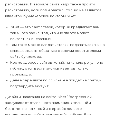
регистрации. И зеркале сайта надо также пройти
регистрацию, если пользователь только не является
клиентом букмекерской конторы 1xBet.
1xBet — это сайт ставок, который предлагает вам
так много вариантов, что иногда это может
показаться внезапным.
Там тоже можно сделать ставки, подавать заявки на
вывод средств, общаться с своими посетителями
сайта букмекера.
Кроме адресов сайтов-копий, на канале регулярно
публикуются весть, анонсы ивентов только
промокоды.
Далее перейдите по ссылке, ее придет на почту, и
подтвердите аккаунт.
Дизайн и навигация на сайте 1xbet” “регрессной
заслуживают отдельного внимания. Стильный и
безотчетно понятный интерфейс делаете
использование сайта возможный удобным. Все