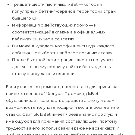
Тридцатишеститысячных, 1xBet — который
популярный беттинг-сервис в территории стран
бывшего СНГ.
Информация о действующих промо — и
соответствующей вкладке а в официальных
пабликах БК 1хБет а соцсетях.
Вы можешь увидеть коэффициенты ддя каждого
события же выбрать наиболее позицию ставку.
После быстрой регистрации клиенты получают
доступ ко всему сервису сайта и быть сделать
ставку в игру даже и один клик.
Если у вас есть промокод, введите его для принятия
приветственного” “бонуса. Промокод 1xBet
обуславливает количество средств а счету и даем
возможность получать подарки и делать бесплатные
ставки. Сайт БК 1xBet имеет чрезвычайно простую и
имеющуюся для понимания составляющей, поэтому
трудности а его использовании даже не возникают. И
любые вопросы, те у игроков, любезно ответит служба