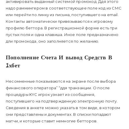
активировать выданный системой промокод. Ддя этого
надо раммингером в соответствующее поле код из СМС
или перейти по линку из письма, поступившего на email.
Контакты автоматически привязываются к игровому
профилю беттора. В регистрационной форме есть три
пустых поля и одна клавиша. Иное поле предназначено
дли промокода, оно заполняется по желанию.
Пополнение Счета И вывод Средств В
1хбет
Несомненные показываются на экране после выбора
финансового оператора” “ддя транзакции. О после
процедуры KYC игрок узнает из сообщения,
поступившего на подтвержденную электронную почту.
Сведения в анкете можно указать в том виде, в котором
они представлены и документах. В списки попадают
матчи, и которые ставит немногие бетторов.