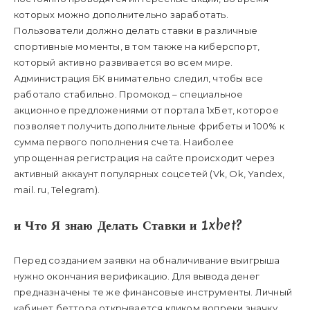
которых можно дополнительно заработать.
Пользователи должно делать ставки в различные
спортивные моменты, в том также на киберспорт,
который активно развивается во всем мире.
Администрация БК внимательно следил, чтобы все
работало стабильно. Промокод – специальное
акционное предложениями от портала 1хБет, которое
позволяет получить дополнительные фрибеты и 100% к
сумма первого пополнения счета. Наиболее
упрощенная регистрация на сайте происходит через
активный аккаунт популярных соцсетей (Vk, Ok, Yandex,
mail. ru, Telegram).
и Что Я знаю Делать Ставки и 1xbet?
Перед созданием заявки на обналичивание выигрыша
нужно окончания верификацию. Для вывода денег
предназначены те же финансовые инструменты. Личный
кабинет беттора открывается кликом вопреки значку