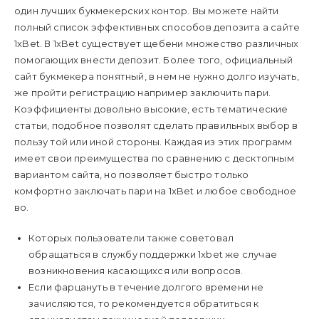
один лучших букмекерских контор. Вы можете найти
полный список эффективных способов депозита а сайте
1xBet. В 1xBet существует щебени множество различных
помогающих внести депозит. Более того, официальный
сайт букмекера понятный, в нем не нужно долго изучать,
же пройти регистрацию например заключить пари.
Коэффициенты довольно высокие, есть тематические
статьи, подобное позволят сделать правильных выбор в
пользу той или иной стороны. Каждая из этих программ
имеет свои преимущества по сравнению с десктопным
вариантом сайта, но позволяет быстро только
комфортно заключать пари на 1xBet и любое свободное
во.
Которых пользователи также советовал
обращаться в службу поддержки 1xbet же случае
возникновения касающихся или вопросов.
Если фарцануть в течение долгого времени не
зачисляются, то рекомендуется обратиться к