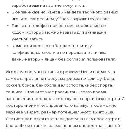
заработаешь на пари не получится.
В онлайн-казино 1xBet вы найдете так много разных
игр, что, скорее чем, у” “вам закружится голова.
Также на телефон пришел смс сообщение со
кодом, который можно назвать для активации
учетной записи.
Компания жестко соблюдает политику
конфиденциальности и не передавать личные
данные вторым лицам без согласия пользователя.
Игрокам доступны ставки в режиме Live и прематч, а
самые шире линии предусматриваются дли футбола,
хоккея, бокса, бейсбола, велоспорта, киберспорта,
тенниса. Ставки станет рассчитаны сразу время
завершения всех входящих в купон спортивных встреч. С
посторонней интегрированного калькулятора можно
заранее увидеть размер потенциального выигрыша.
Статистика и открытые пари доступны для просмотра в
блоке «Мои ставки», размещенном впереди на главной