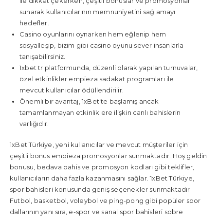
ile dikkat çekerken, çeşitli bonuslar ve promosyonlar
sunarak kullanıcılarının memnuniyetini sağlamayı
hedefler.
Casino oyunlarını oynarken hem eğlenip hem
sosyalleşip, bizim gibi casino oyunu sever insanlarla
tanışabilirsiniz.
1xbet tr platformunda, düzenli olarak yapılan turnuvalar,
özel etkinlikler empieza sadakat programları ile
mevcut kullanıcılar ödüllendirilir.
Önemli bir avantaj, 1xBet’te başlamış ancak
tamamlanmayan etkinliklere ilişkin canlı bahislerin
varlığıdır.
1xBet Türkiye, yeni kullanıcılar ve mevcut müşteriler için
çeşitli bonus empieza promosyonlar sunmaktadır. Hoş geldin
bonusu, bedava bahis ve promosyon kodları gibi teklifler,
kullanıcıların daha fazla kazanmasını sağlar. 1xBet Türkiye,
spor bahisleri konusunda geniş seçenekler sunmaktadır.
Futbol, basketbol, voleybol ve ping-pong gibi popüler spor
dallarının yanı sıra, e-spor ve sanal spor bahisleri sobre