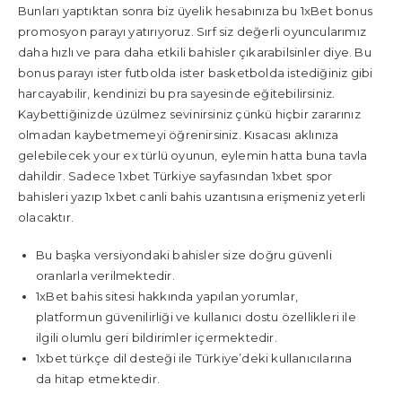
Bunları yaptıktan sonra biz üyelik hesabınıza bu 1xBet bonus
promosyon parayı yatırıyoruz. Sırf siz değerli oyuncularımız
daha hızlı ve para daha etkili bahisler çıkarabilsinler diye. Bu
bonus parayı ister futbolda ister basketbolda istediğiniz gibi
harcayabilir, kendinizi bu pra sayesinde eğitebilirsiniz.
Kaybettiğinizde üzülmez sevinirsiniz çünkü hiçbir zararınız
olmadan kaybetmemeyi öğrenirsiniz. Kısacası aklınıza
gelebilecek your ex türlü oyunun, eylemin hatta buna tavla
dahildir. Sadece 1xbet Türkiye sayfasından 1xbet spor
bahisleri yazıp 1xbet canli bahis uzantısına erişmeniz yeterli
olacaktır.
Bu başka versiyondaki bahisler size doğru güvenli
oranlarla verilmektedir.
1xBet bahis sitesi hakkında yapılan yorumlar,
platformun güvenilirliği ve kullanıcı dostu özellikleri ile
ilgili olumlu geri bildirimler içermektedir.
1xbet türkçe dil desteği ile Türkiye’deki kullanıcılarına
da hitap etmektedir.