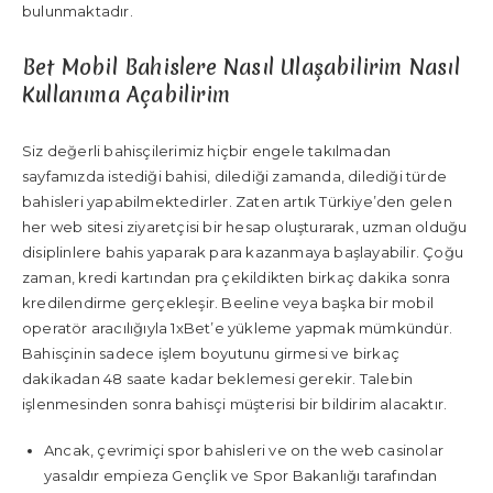
bulunmaktadır.
Bet Mobil Bahislere Nasıl Ulaşabilirim Nasıl
Kullanıma Açabilirim
Siz değerli bahisçilerimiz hiçbir engele takılmadan
sayfamızda istediği bahisi, dilediği zamanda, dilediği türde
bahisleri yapabilmektedirler. Zaten artık Türkiye’den gelen
her web sitesi ziyaretçisi bir hesap oluşturarak, uzman olduğu
disiplinlere bahis yaparak para kazanmaya başlayabilir. Çoğu
zaman, kredi kartından pra çekildikten birkaç dakika sonra
kredilendirme gerçekleşir. Beeline veya başka bir mobil
operatör aracılığıyla 1xBet’e yükleme yapmak mümkündür.
Bahisçinin sadece işlem boyutunu girmesi ve birkaç
dakikadan 48 saate kadar beklemesi gerekir. Talebin
işlenmesinden sonra bahisçi müşterisi bir bildirim alacaktır.
Ancak, çevrimiçi spor bahisleri ve on the web casinolar
yasaldır empieza Gençlik ve Spor Bakanlığı tarafından