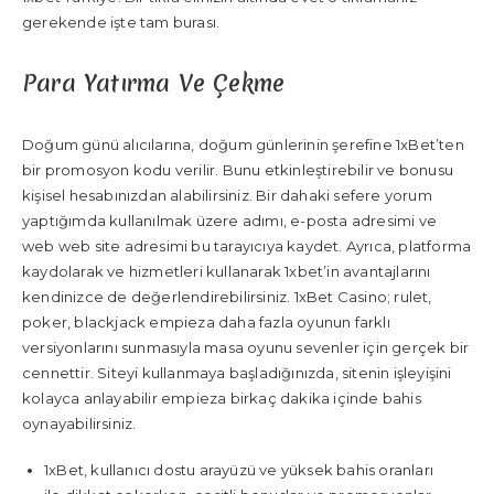
gerekende işte tam burası.
Para Yatırma Ve Çekme
Doğum günü alıcılarına, doğum günlerinin şerefine 1xBet’ten
bir promosyon kodu verilir. Bunu etkinleştirebilir ve bonusu
kişisel hesabınızdan alabilirsiniz. Bir dahaki sefere yorum
yaptığımda kullanılmak üzere adımı, e-posta adresimi ve
web web site adresimi bu tarayıcıya kaydet. Ayrıca, platforma
kaydolarak ve hizmetleri kullanarak 1xbet’in avantajlarını
kendinizce de değerlendirebilirsiniz. 1xBet Casino; rulet,
poker, blackjack empieza daha fazla oyunun farklı
versiyonlarını sunmasıyla masa oyunu sevenler için gerçek bir
cennettir. Siteyi kullanmaya başladığınızda, sitenin işleyişini
kolayca anlayabilir empieza birkaç dakika içinde bahis
oynayabilirsiniz.
1xBet, kullanıcı dostu arayüzü ve yüksek bahis oranları