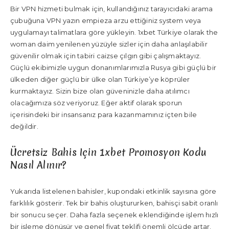
Bir VPN hizmeti bulmak için, kullandığınız tarayıcıdaki arama
çubuğuna VPN yazın empieza arzu ettiğiniz system veya
uygulamayı talimatlara göre yükleyin. 1xbet Türkiye olarak the
woman daim yenilenen yüzüyle sizler için daha anlaşılabilir
güvenilir olmak için tabiri caizse çılgın gibi çalışmaktayız.
Güçlü ekibimizle uygun donanımlarımızla Rusya gibi güçlü bir
ülkeden diğer güçlü bir ülke olan Türkiye’ye köprüler
kurmaktayız. Sizin bize olan güveninizle daha atılımcı
olacağımıza söz veriyoruz. Eğer aktif olarak sporun
içerisindeki bir insansanız para kazanmamınız içten bile
değildir.
Ücretsiz Bahis Için 1xbet Promosyon Kodu
Nasıl Alınır?
Yukarıda listelenen bahisler, kupondaki etkinlik sayısına göre
farklılık gösterir. Tek bir bahis oluştururken, bahisçi sabit oranlı
bir sonucu seçer. Daha fazla seçenek eklendiğinde işlem hızlı
bir işleme dönüşür ve genel fiyat teklifi önemli ölçüde artar.