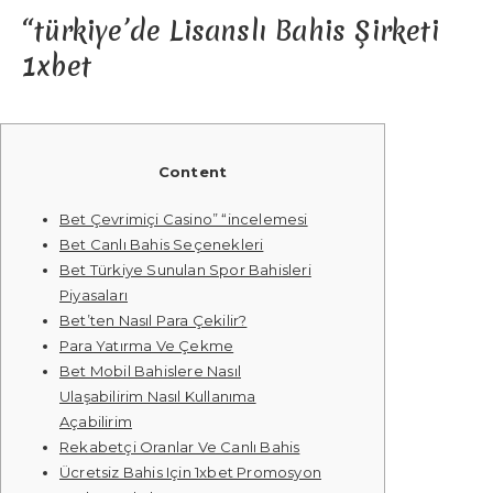
“türkiye’de Lisanslı Bahis Şirketi
1xbet
Content
Bet Çevrimiçi Casino” “incelemesi
Bet Canlı Bahis Seçenekleri
Bet Türkiye Sunulan Spor Bahisleri
Piyasaları
Bet’ten Nasıl Para Çekilir?
Para Yatırma Ve Çekme
Bet Mobil Bahislere Nasıl
Ulaşabilirim Nasıl Kullanıma
Açabilirim
Rekabetçi Oranlar Ve Canlı Bahis
Ücretsiz Bahis Için 1xbet Promosyon