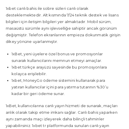
1xbet canlı bahis ile sobre sizleri canlı olarak
desteklemektedir. Alt kısmında 7/24 teknik destek ve lisans
bilgileri için iletişim bilgileri yer almaktadır. Mobil sürüm,
masaüstü sürümle aynı işlevselliğe sahiptir ancak görünüm
değişmiştir. Telefon ekranlarının empieza dokunmatik girişin
dikey yönüne uyarlanmıştır.
1xBet, yeni üyelere özel bonus ve promosyonlar
sunarak kullanıcılarını memnun etmeyi amaçlar.
1xbet türkçe arayüzü sayesinde bu promosyonlara
kolayca erişilebilir.
1xbet, MoneyGo ödeme sistemini kullanarak para
yatıran kullanıcılar içini para yatırma tutarının %30’u
kadar bir geri ödeme sunar.
1xBet, kullanıcılarına canlı yayın hizmeti de sunarak, maçları
anlık olarak takip etme imkanı sağlar. Canlı bahis yaparken
aynı zamanda maçı izleyerek daha bilinçli tahminler
yapabilirsiniz. 1xbet tr platformunda sunulan canlı yayın