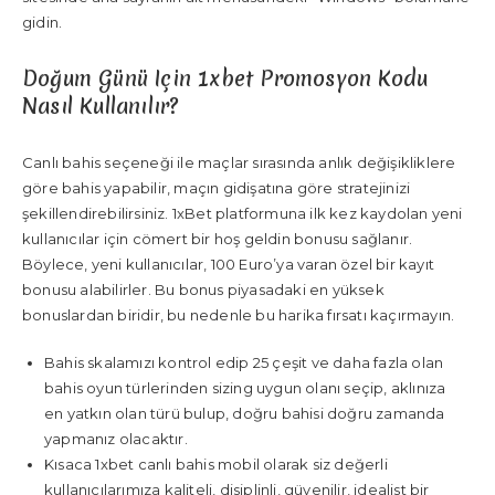
gidin.
Doğum Günü Için 1xbet Promosyon Kodu
Nasıl Kullanılır?
Canlı bahis seçeneği ile maçlar sırasında anlık değişikliklere
göre bahis yapabilir, maçın gidişatına göre stratejinizi
şekillendirebilirsiniz. 1xBet platformuna ilk kez kaydolan yeni
kullanıcılar için cömert bir hoş geldin bonusu sağlanır.
Böylece, yeni kullanıcılar, 100 Euro’ya varan özel bir kayıt
bonusu alabilirler. Bu bonus piyasadaki en yüksek
bonuslardan biridir, bu nedenle bu harika fırsatı kaçırmayın.
Bahis skalamızı kontrol edip 25 çeşit ve daha fazla olan
bahis oyun türlerinden sizing uygun olanı seçip, aklınıza
en yatkın olan türü bulup, doğru bahisi doğru zamanda
yapmanız olacaktır.
Kısaca 1xbet canlı bahis mobil olarak siz değerli
kullanıcılarımıza kaliteli, disiplinli, güvenilir, idealist bir