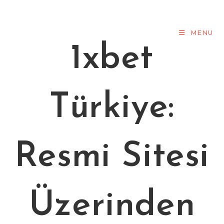
Skip
to
content
Arshya Gaur
MENU
1xbet
Türkiye:
Resmi Sitesi
Üzerinden