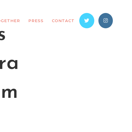
OGETHER
PRESS
CONTACT
s
ra
Em