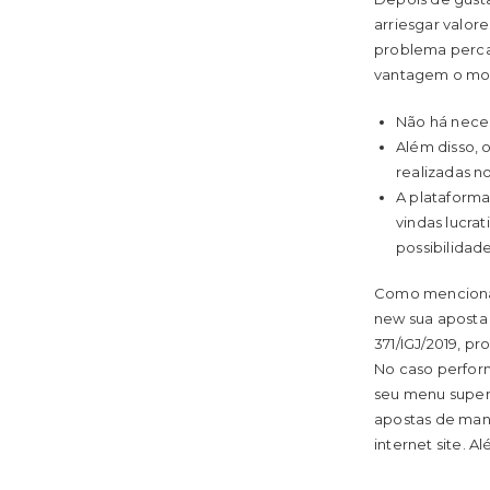
arriesgar valor
problema perca,
vantagem o mo
Não há nece
Além disso,
realizadas no
A plataforma
vindas lucra
possibilidad
Como mencionado
new sua aposta
371/IGJ/2019, p
No caso perfor
seu menu superi
apostas de mane
internet site. A