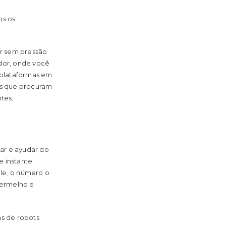
os os
or sem pressão
ador, onde você
s plataformas em
es que procuram
tes.
ar e ayudar do
 instante.
ele, o número o
vermelho e
as de robots