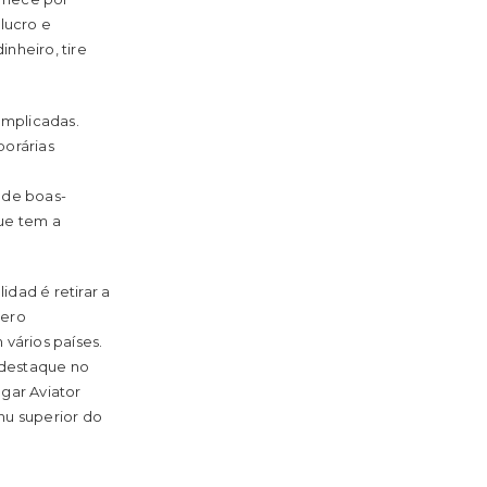
 lucro e
nheiro, tire
omplicadas.
orárias
 de boas-
ue tem a
idad é retirar a
mero
 vários países.
 destaque no
ogar Aviator
nu superior do