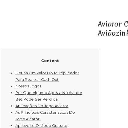
Aviator 
Aviãozin
Content
Defina Um Valor Do Multiplicador
Para Realizar Cash Out
Nossos Jogos
Por Que Alguma Aposta No Aviator
Bet Pode Ser Perdida
Aplicações Do Jogo Aviator
As Principais Características Do
Jogo Aviator:
Aproveite O Modo Gratuito