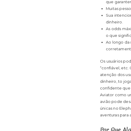
que garantem
Muitas pesso
Sua intencio
dinheiro.
As odds máxi
o que signif
Ao longo da 
corretament
Os usuários pod
“confiável, etc
atenção dos usu
dinheiro, to jo
confidente que
Aviator como um
avião pode des
únicas no Elep
aventuras para 
Por Que Al