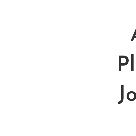
Skip
to
Arshya Gaur
content
P
J