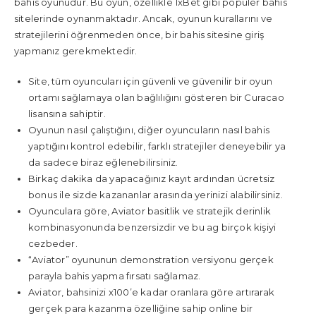
bahis oyunudur. Bu oyun, özellikle 1xBet gibi popüler bahis
sitelerinde oynanmaktadır. Ancak, oyunun kurallarını ve
stratejilerini öğrenmeden önce, bir bahis sitesine giriş
yapmanız gerekmektedir.
Site, tüm oyuncuları için güvenli ve güvenilir bir oyun
ortamı sağlamaya olan bağlılığını gösteren bir Curacao
lisansına sahiptir.
Oyunun nasıl çalıştığını, diğer oyuncuların nasıl bahis
yaptığını kontrol edebilir, farklı stratejiler deneyebilir ya
da sadece biraz eğlenebilirsiniz.
Birkaç dakika da yapacağınız kayıt ardından ücretsiz
bonus ile sizde kazananlar arasında yerinizi alabilirsiniz.
Oyunculara göre, Aviator basitlik ve stratejik derinlik
kombinasyonunda benzersizdir ve bu ag birçok kişiyi
cezbeder.
“Aviator” oyununun demonstration versiyonu gerçek
parayla bahis yapma fırsatı sağlamaz.
Aviator, bahsinizi x100’e kadar oranlara göre artırarak
gerçek para kazanma özelliğine sahip online bir