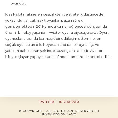
oyundur.
Klasik slot makineleri çeşitlilikten ve stratejik düşünceden
yoksundur, ancak nakit oyunları pazarı sürekli
genişlemektedir. 2019 yılında kumar eğlencesi dünyasında
önemli bir olay yaşandı – Aviator oyunu piyasaya çıktı. Oyun,
oyuncular arasında karmaşık bir etkileşim sistemine, en
soğuk oyuncuları bile heyecanlandıran bir oynanışa ve
yatırılan bahse oran şeklinde kazançlara sahiptir. Aviator,
hileyi dışlayan yapay zeka tarafından tamamen kontrol edilir.
TWITTER
INSTAGRAM
© COPYRIGHT - ALL RIGHTS ARE RESERVED TO
@ARSHYAGAUR.COM