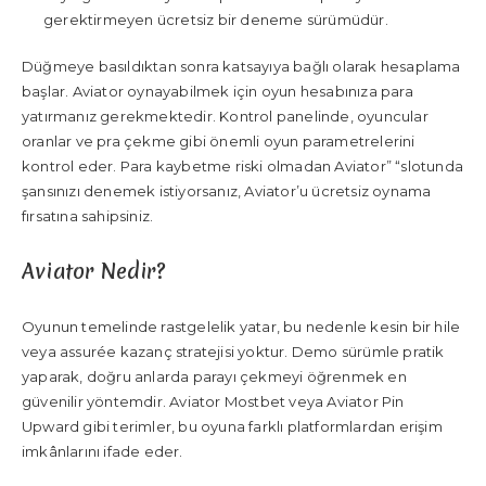
gerektirmeyen ücretsiz bir deneme sürümüdür.
Düğmeye basıldıktan sonra katsayıya bağlı olarak hesaplama
başlar. Aviator oynayabilmek için oyun hesabınıza para
yatırmanız gerekmektedir. Kontrol panelinde, oyuncular
oranlar ve pra çekme gibi önemli oyun parametrelerini
kontrol eder. Para kaybetme riski olmadan Aviator” “slotunda
şansınızı denemek istiyorsanız, Aviator’u ücretsiz oynama
fırsatına sahipsiniz.
Aviator Nedir?
Oyunun temelinde rastgelelik yatar, bu nedenle kesin bir hile
veya assurée kazanç stratejisi yoktur. Demo sürümle pratik
yaparak, doğru anlarda parayı çekmeyi öğrenmek en
güvenilir yöntemdir. Aviator Mostbet veya Aviator Pin
Upward gibi terimler, bu oyuna farklı platformlardan erişim
imkânlarını ifade eder.