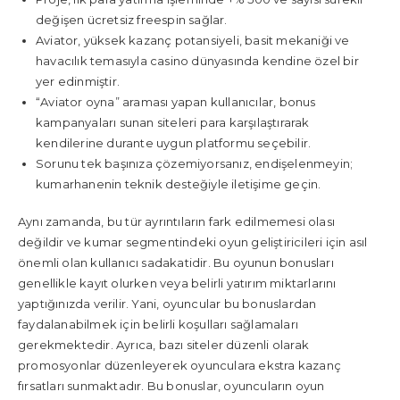
değişen ücretsiz freespin sağlar.
Aviator, yüksek kazanç potansiyeli, basit mekaniği ve
havacılık temasıyla casino dünyasında kendine özel bir
yer edinmiştir.
“Aviator oyna” araması yapan kullanıcılar, bonus
kampanyaları sunan siteleri para karşılaştırarak
kendilerine durante uygun platformu seçebilir.
Sorunu tek başınıza çözemiyorsanız, endişelenmeyin;
kumarhanenin teknik desteğiyle iletişime geçin.
Aynı zamanda, bu tür ayrıntıların fark edilmemesi olası
değildir ve kumar segmentindeki oyun geliştiricileri için asıl
önemli olan kullanıcı sadakatidir. Bu oyunun bonusları
genellikle kayıt olurken veya belirli yatırım miktarlarını
yaptığınızda verilir. Yani, oyuncular bu bonuslardan
faydalanabilmek için belirli koşulları sağlamaları
gerekmektedir. Ayrıca, bazı siteler düzenli olarak
promosyonlar düzenleyerek oyunculara ekstra kazanç
fırsatları sunmaktadır. Bu bonuslar, oyuncuların oyun