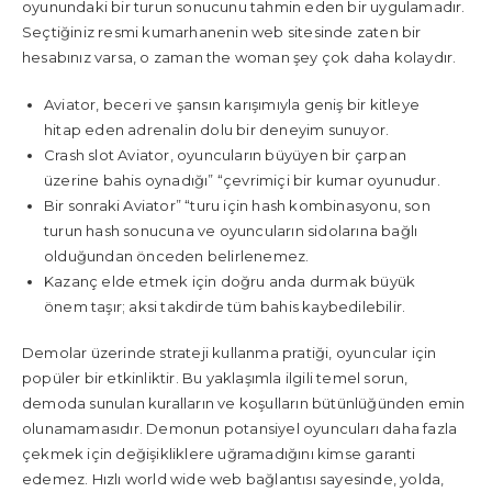
oyunundaki bir turun sonucunu tahmin eden bir uygulamadır.
Seçtiğiniz resmi kumarhanenin web sitesinde zaten bir
hesabınız varsa, o zaman the woman şey çok daha kolaydır.
Aviator, beceri ve şansın karışımıyla geniş bir kitleye
hitap eden adrenalin dolu bir deneyim sunuyor.
Crash slot Aviator, oyuncuların büyüyen bir çarpan
üzerine bahis oynadığı” “çevrimiçi bir kumar oyunudur.
Bir sonraki Aviator” “turu için hash kombinasyonu, son
turun hash sonucuna ve oyuncuların sidolarına bağlı
olduğundan önceden belirlenemez.
Kazanç elde etmek için doğru anda durmak büyük
önem taşır; aksi takdirde tüm bahis kaybedilebilir.
Demolar üzerinde strateji kullanma pratiği, oyuncular için
popüler bir etkinliktir. Bu yaklaşımla ilgili temel sorun,
demoda sunulan kuralların ve koşulların bütünlüğünden emin
olunamamasıdır. Demonun potansiyel oyuncuları daha fazla
çekmek için değişikliklere uğramadığını kimse garanti
edemez. Hızlı world wide web bağlantısı sayesinde, yolda,