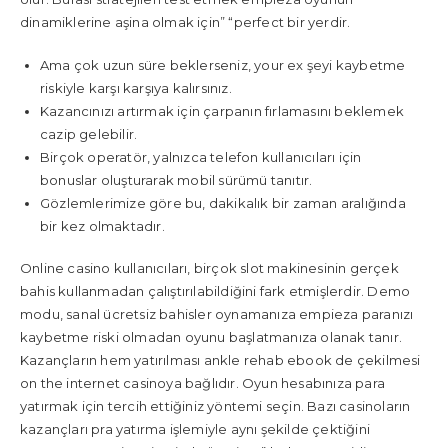
dinamiklerine aşina olmak için” “perfect bir yerdir.
Ama çok uzun süre beklerseniz, your ex şeyi kaybetme
riskiyle karşı karşıya kalırsınız.
Kazancınızı artırmak için çarpanın fırlamasını beklemek
cazip gelebilir.
Birçok operatör, yalnızca telefon kullanıcıları için
bonuslar oluşturarak mobil sürümü tanıtır.
Gözlemlerimize göre bu, dakikalık bir zaman aralığında
bir kez olmaktadır.
Online casino kullanıcıları, birçok slot makinesinin gerçek
bahis kullanmadan çalıştırılabildiğini fark etmişlerdir. Demo
modu, sanal ücretsiz bahisler oynamanıza empieza paranızı
kaybetme riski olmadan oyunu başlatmanıza olanak tanır.
Kazançların hem yatırılması ankle rehab ebook de çekilmesi
on the internet casinoya bağlıdır. Oyun hesabınıza para
yatırmak için tercih ettiğiniz yöntemi seçin. Bazı casinoların
kazançları pra yatırma işlemiyle aynı şekilde çektiğini