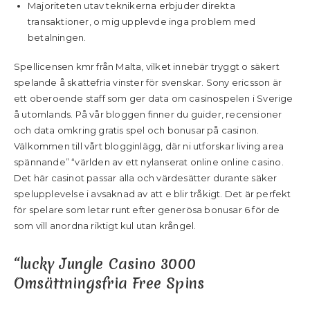
Majoriteten utav teknikerna erbjuder direkta
transaktioner, o mig upplevde inga problem med
betalningen.
Spellicensen kmr från Malta, vilket innebär tryggt o säkert
spelande å skattefria vinster för svenskar. Sony ericsson är
ett oberoende staff som ger data om casinospelen i Sverige
å utomlands. På vår bloggen finner du guider, recensioner
och data omkring gratis spel och bonusar på casinon.
Välkommen till vårt blogginlägg, där ni utforskar living area
spännande” “världen av ett nylanserat online online casino.
Det här casinot passar alla och värdesätter durante säker
spelupplevelse i avsaknad av att e blir tråkigt. Det är perfekt
för spelare som letar runt efter generösa bonusar 6 för de
som vill anordna riktigt kul utan krångel.
“lucky Jungle Casino 3000
Omsättningsfria Free Spins