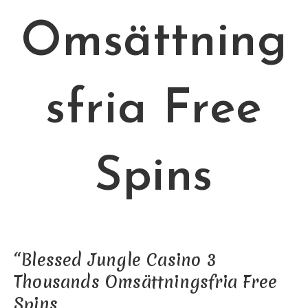
Omsättning
sfria Free
Spins
“Blessed Jungle Casino 3
Thousands Omsättningsfria Free
Spins