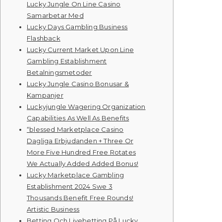
Lucky Jungle On Line Casino
Samarbetar Med
Lucky Days Gambling Business
Flashback
Lucky Current Market Upon Line
Gambling Establishment
Betalningsmetoder
Lucky Jungle Casino Bonusar &
Kampanjer
Luckyjungle Wagering Organization
Capabilities As Well As Benefits
“blessed Marketplace Casino
Dagliga Erbjudanden + Three Or
More Five Hundred Free Rotates
We Actually Added Added Bonus!
Lucky Marketplace Gambling
Establishment 2024 Swe 3
Thousands Benefit Free Rounds!
Artistic Business
Betting Och Livebetting På Lucky