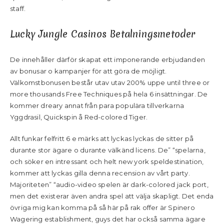
staff.
Lucky Jungle Casinos Betalningsmetoder
De innehåller därför skapat ett imponerande erbjudanden
av bonusar o kampanjer för att göra de möjligt.
Välkomstbonusen består utav utav 200% uppe until three or
more thousands Free Techniques på hela 6 insättningar. De
kommer dreary annat från para populära tillverkarna
Yggdrasil, Quickspin å Red-colored Tiger.
Allt funkar felfritt 6 e märks att lyckas lyckas de sitter på
durante stor ägare o durante välkänd licens. De” “spelarna,
och söker en intressant och helt new york speldestination,
kommer att lyckas gilla denna recension av vårt party.
Majoriteten” “audio-video spelen är dark-colored jack port,
men det existerar även andra spel att välja skapligt. Det enda
övriga mig kan komma på så här på rak offer är Spinero
Wagering establishment, guys det har också samma ägare