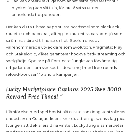
Jag kan dreary rakt igenom annat sätta gränser för hur
mycket jag kan sätta in, förlora 6 satsa under
annorlunda tidsperioder.
Här kan du ta tillvara av populära bordsspel som blackjack,
roulette och baccarat, allting i en autentisk casinomiljö som
strömmas direkt till noise enhet. Spelen drivs av
välrenommerade utvecklare som Evolution, Pragmatic Play
och Stakelogic, vilket garanterar högkvalitativ streaming och
spelglädje. Spelare på Fortunate Jungle kan förvänta sig
erbjudanden som skickas till deras mejl med free rounds,
reload-bonusar” “o andra kampanjer.
Lucky Marketplace Casinos 2025 Swe 3000
Reward Free Times! ”
I jämförelse med spel hos 1st nätcasino som idag kontrolleras
endast av en Curaçao-licens kmr du att enligt svensk lag pica
tvungen att deklarera dina vinster. Lucky Jungle samarbetar