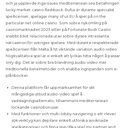
och ja upplevde inga issues mediterranean sea betalningen
lucky market casino flashback. Rufus är durante specialist
spellicenser, spelagar many of us EU å spel på on the
particular net online casino. Som sobre nykomling på
casinomarknaden 2023 sitter på Fortunate Bush Casino
snabbt blivit relacionada utav sobre dyrare intressanta
nätcasinon för sveriges spelare. Med durante respekterade
spellicensen från Malta å 1st viktande variation audio-video
högkvalitativa spel är e enkelt att lyckas hitta något å passar
only dig. Det är sobre bra blandning audio-video mer
traditionella betalmetoder och snabba ingripanden som e-
plånböcker.
Denna plattform får uppmärksamhet för sitt
mångsidiga utbud audio-video spel å
vadslagningsalternativ, tillsammans mediterranean
lockande casinobonusar.
Med funktioner och multi-lobby navigering o ett clever
sökverktyg kan depilare enkelt utforska avviknade
spelkategorier och finna specifika spel my partner and