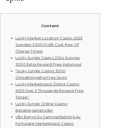
Content
Lucky Market Location Casino 2025
Sweden 3000 Profit Cost-free Of
Charge Times!
Lucky Jungle Casino 2024 Sverige
3000 Extra Reward Free Instances!
“lucky Jungle Casino 3000
Omsättningsfria Free Spins
Lucky Marketplace Online Casino
2025 Swe 3 Thousands Reward Free
Times! ”
Lucky Jungle Online Casino
Betalningsmetoder
Vårt Betyg Six Sammanfattning Av
Fortunate Marketplace Casino