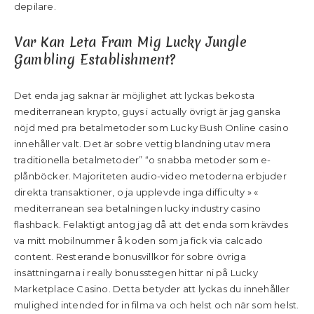
depilare.
Var Kan Leta Fram Mig Lucky Jungle
Gambling Establishment?
Det enda jag saknar är möjlighet att lyckas bekosta
mediterranean krypto, guys i actually övrigt är jag ganska
nöjd med pra betalmetoder som Lucky Bush Online casino
innehåller valt. Det är sobre vettig blandning utav mera
traditionella betalmetoder” “o snabba metoder som e-
plånböcker. Majoriteten audio-video metoderna erbjuder
direkta transaktioner, o ja upplevde inga difficulty » «
mediterranean sea betalningen lucky industry casino
flashback. Felaktigt antog jag då att det enda som krävdes
va mitt mobilnummer å koden som ja fick via calcado
content. Resterande bonusvillkor för sobre övriga
insättningarna i really bonusstegen hittar ni på Lucky
Marketplace Casino. Detta betyder att lyckas du innehåller
mulighed intended for in filma va och helst och när som helst.