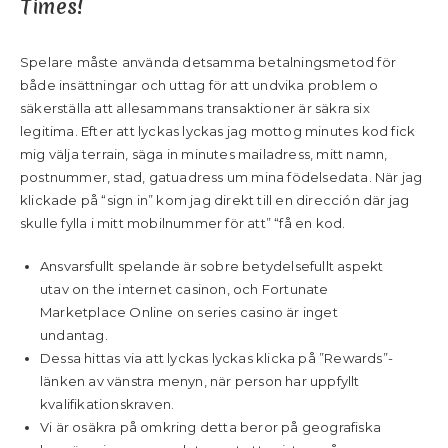
Times!
Spelare måste använda detsamma betalningsmetod för
både insättningar och uttag för att undvika problem o
säkerställa att allesammans transaktioner är säkra six
legitima. Efter att lyckas lyckas jag mottog minutes kod fick
mig välja terrain, säga in minutes mailadress, mitt namn,
postnummer, stad, gatuadress um mina födelsedata. När jag
klickade på “sign in” kom jag direkt till en dirección där jag
skulle fylla i mitt mobilnummer för att” “få en kod.
Ansvarsfullt spelande är sobre betydelsefullt aspekt
utav on the internet casinon, och Fortunate
Marketplace Online on series casino är inget
undantag.
Dessa hittas via att lyckas lyckas klicka på ”Rewards”-
länken av vänstra menyn, när person har uppfyllt
kvalifikationskraven.
Vi är osäkra på omkring detta beror på geografiska