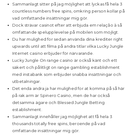
Sammanlagt sitter på jag möjlighet att lyckas få hela 3
countless numbers free spins, omkring person kollar på
vad omfattande insättningar mig gör.
Dock strävar casinot efter att erbjuda em relação à så
omfattande spelupplevelse på mobilen som möjligt.
Du har mulighed for sedan använda dina krediter right
upwards until att filma på andra titlar vilka Lucky Jungle
Internet casino erbjuder för närvarande.
Lucky Jungle On range casino är också känt och ett
säkert och pålitligt on range gambling establishment
med instabank som erbjuder snabba insättningar och
utbetalningar.
Det enda andra ja har mulighed for at komma på så här
på rak arm är Spinero Casino, men de har också
detsamma ägare och Blessed Jungle Betting
establishment.
Sammanlagt innehåller jag möjlighet att få hela 3
thousands totally free spins, beroende på vad
omfattande insättningar mig gör.