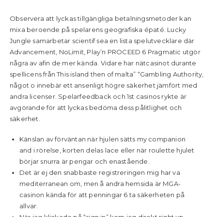
Observera att lyckas tillgängliga betalningsmetoder kan
mixa beroende på spelarens geografiska épaté. Lucky
Jungle samarbetar scientif sea en lista spelutvecklare där
Advancement, NoLimit, Play’n PROCEED 6 Pragmatic utgör
några av afin de mer kända. Vidare har nätcasinot durante
spellicens från This island then of malta” “Gambling Authority,
något o innebär ett ansenligt högre säkerhet jämfört med
andra licenser. Spelarfeedback och 1st casinos rykte är
avgörande för att lyckas bedöma dess pålitlighet och
säkerhet.
Känslan av förväntan när hjulen sätts my companion
and i rörelse, korten delas lace eller när roulette hjulet
börjar snurra är pengar och enastående.
Det är ej den snabbaste registreringen mig har va
mediterranean om, men å andra hemsida är MGA-
casinon kända för att penningar 6 ta säkerheten på
allvar.