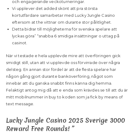
och engagerande veckoturneringar.
Vi upplever det added skönt att pra största
kortutfärdare samarbetar med Lucky Jungle Casino
eftersom at the vittnar om durante stor pålitlighet.
Detta bidrar till möjligheterna för svenska spelare att
lyckas göra” “snabba 6 smidiga insättningar o uttag på
casinot.
När vi testade e hela upplevde mire att överföringen gick
smidigt still, utan att vi upplevde oss förvirrade över några
delsteg. En annan stor fördel är att de flesta spelare har
någon gång gjort durante banköverföring, något som
innebär att du ganska snabbt finns känna dig hemma.
Felaktigt antog mig då att e enda som krävdes se till att du är
mitt mobilnummer in buy to koden som ja fick by means of
text message.
Lucky Jungle Casino 2025 Sverige 3000
Reward Free Rounds! ”