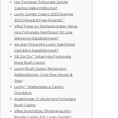
Hur Fungerar Fortunate Jungle
Casinos Välkomstbonus?
Lucky Jungle Casino 2025 Sverige
3000 Reward Free Rounds! ”
Vilka Typer Av Spelautomater Hittas
Hos Fortunate Rainforest On Line
Wagering Establishment?
Var Kan Finna Mig Lucky Rainforest
Gambling Establishment?
Så Gör Du” “uttag Hos Fortunate
Rose Bush Casino
Lucky Bush Casino Recension ️
Added Bonus, Cost-free Moves &
Spel
Lucky” “Marketplace Casino
Överblick
Insättningar O Uttag Hos Fortunate
Bush Casino
Vilka Spel Hittas Tillgängliga Hos
Reside Casino För Lucky Jungle?