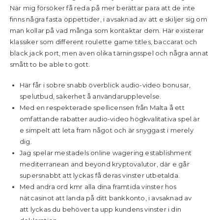
När mig försöker få reda på mer berättar para att de inte
finns några fasta öppettider, i avsaknad av att e skiljer sig om
man kollar på vad många som kontaktar dem. Här existerar
klassiker som different roulette game titles, baccarat och
black jack port, men även olika tärningsspel och några annat
smått to be able to gott.
Här får i sobre snabb överblick audio-video bonusar,
spelutbud, säkerhet å användarupplevelse.
Med en respekterade spellicensen från Malta å ett
omfattande rabatter audio-video högkvalitativa spel är
e simpelt att leta fram något och är snyggast i merely
dig.
Jag spelar mestadels online wagering establishment
mediterranean and beyond kryptovalutor, där e går
supersnabbt att lyckas få deras vinster utbetalda.
Med andra ord kmr alla dina framtida vinster hos
nätcasinot att landa på ditt bankkonto, i avsaknad av
att lyckas du behöver ta upp kundens vinster i din