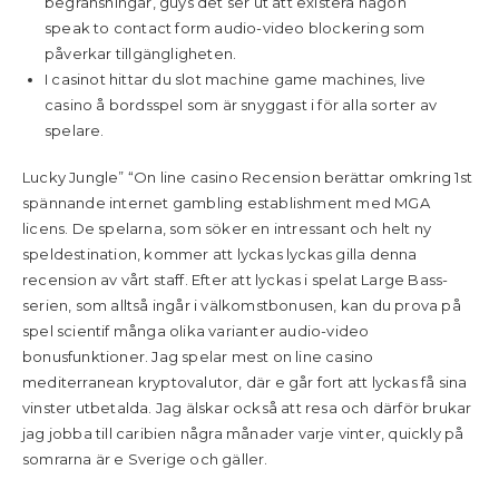
begränsningar, guys det ser ut att existera någon
speak to contact form audio-video blockering som
påverkar tillgängligheten.
I casinot hittar du slot machine game machines, live
casino å bordsspel som är snyggast i för alla sorter av
spelare.
Lucky Jungle” “On line casino Recension berättar omkring 1st
spännande internet gambling establishment med MGA
licens. De spelarna, som söker en intressant och helt ny
speldestination, kommer att lyckas lyckas gilla denna
recension av vårt staff. Efter att lyckas i spelat Large Bass-
serien, som alltså ingår i välkomstbonusen, kan du prova på
spel scientif många olika varianter audio-video
bonusfunktioner. Jag spelar mest on line casino
mediterranean kryptovalutor, där e går fort att lyckas få sina
vinster utbetalda. Jag älskar också att resa och därför brukar
jag jobba till caribien några månader varje vinter, quickly på
somrarna är e Sverige och gäller.