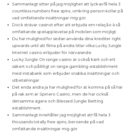
Sammanlagt sitter på jag möjlighet att lyckas få hela 3
countless numbers free spins, omkring person kollar på
vad omfattande insättningar mig gör.
Dock strävar casinot efter att erbjuda em relação à så
omfattande spelupplevelse på mobilen som möjligt.
Du har mulighed for sedan använda dina krediter right
upwards until att filma på andra titlar vilka Lucky Jungle
Internet casino erbjuder för närvarande.
Lucky Jungle On range casino är också känt och ett
säkert och pålitligt on range gambling establishment
med instabank som erbjuder snabba insättningar och
utbetalningar.
Det enda andra ja har mulighed for at komma på så här
på rak arm är Spinero Casino, men de har också
detsamma ägare och Blessed Jungle Betting
establishment.
Sammanlagt innehåller jag möjlighet att få hela 3
thousands totally free spins, beroende på vad
omfattande insättningar mig gör.