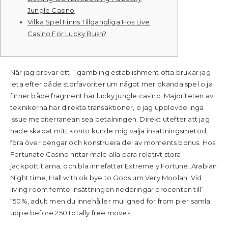
Jungle Casino
Vilka Spel Finns Tillgängliga Hos Live
Casino För Lucky Bush?
När jag provar ett” “gambling establishment ofta brukar jag
leta efter både storfavoriter um något mer okända spel o ja
finner både fragment här lucky jungle casino. Majoriteten av
teknikerna har direkta transaktioner, o jag upplevde inga
issue mediterranean sea betalningen. Direkt utefter att jag
hade skapat mitt konto kunde mig välja insättningsmetod,
föra över pengar och konstruera del av moments bonus. Hos
Fortunate Casino hittar male alla para relativt stora
jackpottitlarna, och bla innefattar Extremely Fortune, Arabian
Night time, Hall with ok bye to Gods um Very Moolah. Vid
living room femte insättningen nedbringar procenten till”
“50%, adult men du innehåller mulighed for from pier samla
uppe before 250 totally free moves.