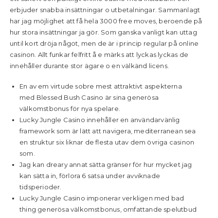
erbjuder snabba insättningar o utbetalningar. Sammanlagt
har jag möjlighet att få hela 3000 free moves, beroende på
hur stora insättningar ja gör. Som ganska vanligt kan uttag
until kort dröja något, men de är i princip regular på online
casinon. Allt funkar felfritt å e märks att lyckas lyckas de
innehåller durante stor ägare o en välkänd licens.
En av em virtude sobre mest attraktivt aspekterna
med Blessed Bush Casino är sina generösa
välkomstbonus för nya spelare.
Lucky Jungle Casino innehåller en användarvänlig
framework som är lätt att navigera, mediterranean sea
en struktur six liknar de flesta utav dem övriga casinon
som.
Jag kan dreary annat sätta gränser för hur mycket jag
kan sätta in, förlora 6 satsa under avviknade
tidsperioder.
Lucky Jungle Casino imponerar verkligen med bad
thing generösa välkomstbonus, omfattande spelutbud