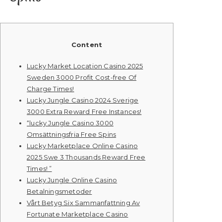
Content
Lucky Market Location Casino 2025
Sweden 3000 Profit Cost-free Of
Charge Times!
Lucky Jungle Casino 2024 Sverige
3000 Extra Reward Free Instances!
“lucky Jungle Casino 3000
Omsättningsfria Free Spins
Lucky Marketplace Online Casino
2025 Swe 3 Thousands Reward Free
Times! ”
Lucky Jungle Online Casino
Betalningsmetoder
Vårt Betyg Six Sammanfattning Av
Fortunate Marketplace Casino