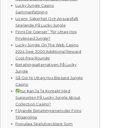
Lucky Jungle Casino
Sammanfattning
Licens, Säkerhet Och Ansvarsfullt
Spelande På Lucky Jungle
Finns De Gränser” “för Uttag Hos
Privileged Jungle?
Lucky Jungle On The Web Casino
2024 Swe 3000 Additional Reward
Cost-free Rounds!
Betalningsalternativen På Lucky
Jungle
Så Gör Ni Uttag Hos Blessed Jungle
Casino
hur Kan Ja Ta Kontakt Med
Supporten På Lucky Jungle About
Collection Casino?
Följande Betalningsmetoder Finns
Tillgängliga
Populära Spelutvecklare Som