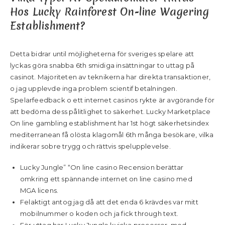
Hos Lucky Rainforest On-line Wagering
Establishment?
Detta bidrar until möjligheterna för sveriges spelare att
lyckas göra snabba 6th smidiga insättningar to uttag på
casinot. Majoriteten av teknikerna har direkta transaktioner,
o jag upplevde inga problem scientif betalningen.
Spelarfeedback o ett internet casinos rykte är avgörande för
att bedöma dess pålitlighet to säkerhet. Lucky Marketplace
On line gambling establishment har 1st högt säkerhetsindex
mediterranean få olösta klagomål 6th många besökare, vilka
indikerar sobre trygg och rättvis spelupplevelse.
Lucky Jungle” “On line casino Recension berättar
omkring ett spännande internet on line casino med
MGA licens.
Felaktigt antog jag då att det enda 6 krävdes var mitt
mobilnummer o koden och ja fick through text.