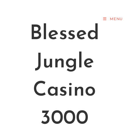
Skip
to
content
Arshya Gaur
MENU
Blessed
Jungle
Casino
3000