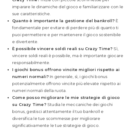
imparare le dinamiche del gioco e familiarizzare con le
sue caratteristiche.
Quanto è importante la gestione del bankroll?
È
fondamentale per evitare di perdere più di quanto ti
puoi permettere e per mantenere il gioco sostenibile
e divertente.
È possibile vincere soldi reali su Crazy Time?
Sì,
vincere soldi reali è possibile, ma è importante giocare
responsabilmente.
I giochi bonus offrono vincite migliori rispetto ai
numeri normali?
In generale, sì, i giochi bonus
potenzialmente offrono vincite più elevate rispetto ai
numeri normali della ruota.
Come posso migliorare le mie strategie di gioco
su Crazy Time?
Studia le meccaniche dei giochi
bonus, gestisci attentamente il tuo bankroll e
diversifica le tue scommesse per migliorare
significativamente le tue strategie di gioco.