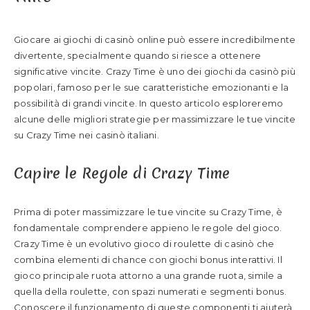
Giocare ai giochi di casinò online può essere incredibilmente
divertente, specialmente quando si riesce a ottenere
significative vincite. Crazy Time è uno dei giochi da casinò più
popolari, famoso per le sue caratteristiche emozionanti e la
possibilità di grandi vincite. In questo articolo esploreremo
alcune delle migliori strategie per massimizzare le tue vincite
su Crazy Time nei casinò italiani.
Capire le Regole di Crazy Time
Prima di poter massimizzare le tue vincite su Crazy Time, è
fondamentale comprendere appieno le regole del gioco.
Crazy Time è un evolutivo gioco di roulette di casinò che
combina elementi di chance con giochi bonus interattivi. Il
gioco principale ruota attorno a una grande ruota, simile a
quella della roulette, con spazi numerati e segmenti bonus.
Conoscere il funzionamento di queste componenti ti aiuterà