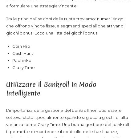
a formulare una strategia vincente.
Tra le principali sezioni della ruota troviamo: numeri singoli
che offrono vincite fisse, e segmenti speciali che attivano i
giochi bonus. Ecco una lista dei giochi bonus:
Coin Flip
Cash Hunt
Pachinko
Crazy Time
Utilizzare il Bankroll in Modo
Intelligente
L’importanza della gestione del bankroll non può essere
sottovalutata, specialmente quando si gioca a giochi di alta
varianza come Crazy Time. Una buona gestione del bankroll
ti permette di mantenere il controllo delle tue finanze,