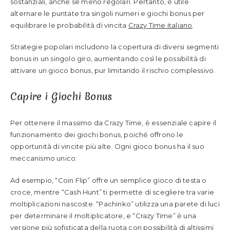
sostanziali, anche se meno regolari. Pertanto, è utile
alternare le puntate tra singoli numeri e giochi bonus per
equilibrare le probabilità di vincita
Crazy Time italiano
.
Strategie popolari includono la copertura di diversi segmenti
bonus in un singolo giro, aumentando così le possibilità di
attivare un gioco bonus, pur limitando il rischio complessivo.
Capire i Giochi Bonus
Per ottenere il massimo da Crazy Time, è essenziale capire il
funzionamento dei giochi bonus, poiché offrono le
opportunità di vincite più alte. Ogni gioco bonus ha il suo
meccanismo unico:
Ad esempio, “Coin Flip” offre un semplice gioco di testa o
croce, mentre “Cash Hunt” ti permette di scegliere tra varie
moltiplicazioni nascoste. “Pachinko” utilizza una parete di luci
per determinare il moltiplicatore, e “Crazy Time” è una
versione più sofisticata della ruota con possibilità di altissimi