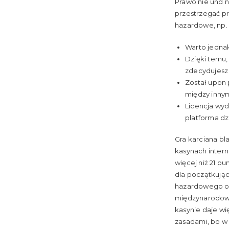
Prawo nie und 
przestrzegać pr
hazardowe, np. K
Warto jednak
Dzięki temu,
zdecydujesz 
Został upon 
między innym
Licencja wyd
platforma dz
Gra karciana bla
kasynach intern
więcej niż 21 pu
dla początkujący
hazardowego on-
międzynarodowe
kasynie daje w
zasadami, bo w p