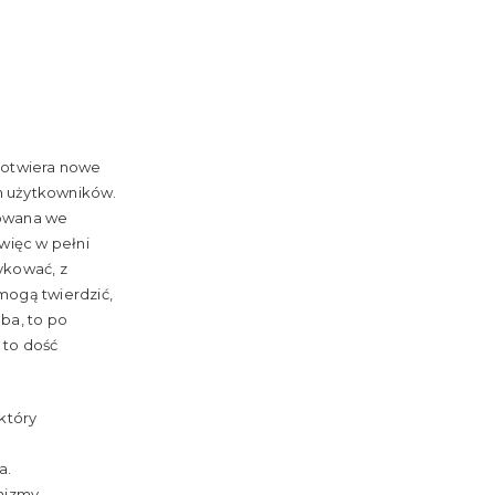
, otwiera nowe
h użytkowników.
rowana we
 więc w pełni
zykować, z
mogą twierdzić,
eba, to po
 to dość
który
a.
anizmy