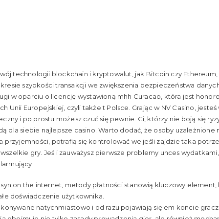
j technologii blockchain i kryptowalut, jak Bitcoin czy Ethereum
akresie szybkości transakcji we zwiększenia bezpieczeństwa danyc
ugi w oparciu o licencję wystawioną mhh Curacao, która jest hono
ch Unii Europejskiej, czyli także t Polsce. Grając w NV Casino, jesteś
eczny i po prostu możesz czuć się pewnie. Ci, którzy nie boją się ry
ą dla siebie najlepsze casino. Warto dodać, że osoby uzależnione 
la przyjemności, potrafią się kontrolować we jeśli zajdzie taka potrz
wszelkie gry. Jeśli zauważysz pierwsze problemy unces wydatkami,
larmujący.
syn on the internet, metody płatności stanowią kluczowy element, 
ałe doświadczenie użytkownika.
konywane natychmiastowo i od razu pojawiają się em koncie gracz
ja obejmuje nie tylko zasady prowadzenia gier, ale również mech