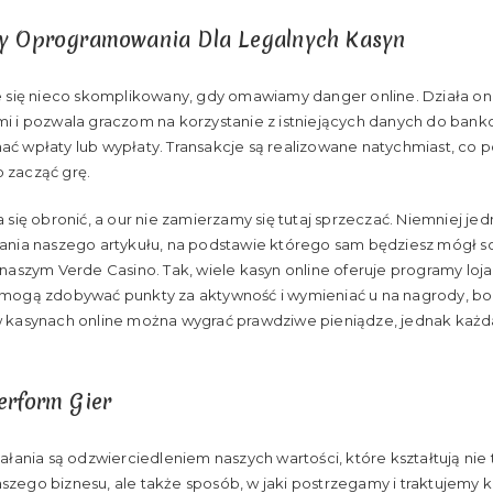
 Oprogramowania Dla Legalnych Kasyn
e się nieco skomplikowany, gdy omawiamy danger online. Działa o
i i pozwala graczom na korzystanie z istniejących danych do bank
ć wpłaty lub wypłaty. Transakcje są realizowane natychmiast, co 
 zacząć grę.
a się obronić, a our nie zamierzamy się tutaj sprzeczać. Niemniej j
ania naszego artykułu, na podstawie którego sam będziesz mógł s
 naszym Verde Casino. Tak, wiele kasyn online oferuje programy loj
 mogą zdobywać punkty za aktywność i wymieniać u na nagrody, bo
 kasynach online można wygrać prawdziwe pieniądze, jednak każda
erform Gier
iałania są odzwierciedleniem naszych wartości, które kształtują nie
zego biznesu, ale także sposób, w jaki postrzegamy i traktujemy 