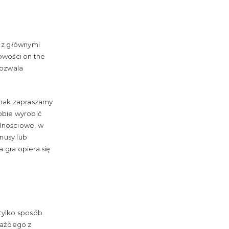
n z głównymi
owości on the
pozwala
ednak zapraszamy
obie wyrobić
alnościowe, w
nusy lub
 gra opiera się
 tylko sposób
każdego z