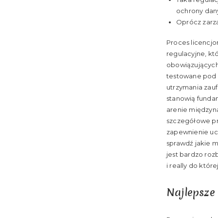
ochrony dan
Oprócz zarzą
Proces licencj
regulacyjne, kt
obowiązujących
testowane pod 
utrzymania zauf
stanowią fundam
arenie międzyna
szczegółowe prz
zapewnienie ucz
sprawdź jakie m
jest bardzo ro
i really do któ
Najlepsze