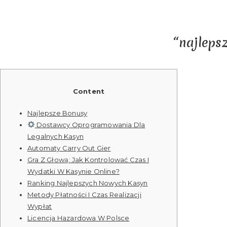
“najleps
Content
Najlepsze Bonusy
Dostawcy Oprogramowania Dla
Legalnych Kasyn
Automaty Carry Out Gier
Gra Z Głową: Jak Kontrolować Czas I
Wydatki W Kasynie Online?
Ranking Najlepszych Nowych Kasyn
Metody Płatności I Czas Realizacji
Wypłat
Licencja Hazardowa W Polsce