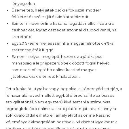
lényegtelen.
Üzemelteti, helyi játékosokra fókuszál, modern
felületet és széles játékkínálatot biztosít.
Szinte minden online kaszinó fogadás nélkül fizeti ki a
cashbacket, így az összeget azonnal ki tudod venni, ha
szeretnéd.
Egy 2019-es felmérés szerint a magyar felnőttek 4%-a
szerencsejáték függő.
Ez nem is olyan meglepő, hiszen ez a játéktípus
manapság a legnépszerűbbek között foglal helyet
some sort of legtöbb online kaszinó magyar
játékosoknak elérhető kínálatában.
Ezt a funkciót, styra be vagy loggolva, a képernyőd tetején, a
felhasználóneved mellett egyből eléred szinte az összes
szolgáltatónál. Nem egyszerű kiválasztani a számunkra
legmegfelelőbb online kaszinó platformját, hiszen annyira
sok kiváló oldal érhető el, amelyekről az online kaszinó
vélemények kimagaslóan pozitívak. Mi viszont igyekszünk
segíteni, ezért összeszedtük és kiválogattuk a magyar