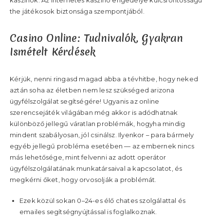
kaszinók. Az internetes kaszinó engedélye kulcsfontosságú
the játékosok biztonsága szempontjából.
Casino Online: Tudnivalók, Gyakran
Ismételt Kérdések
Kérjük, nenni ringasd magad abba a tévhitbe, hogy neked
aztán soha az életben nem lesz szükséged arizona
ügyfélszolgálat segítségére! Ugyanis az online
szerencsejáték világában még akkor is adódhatnak
különböző jellegű váratlan problémák, hogyha mindig
mindent szabályosan, jól csinálsz. Ilyenkor – para bármely
egyéb jellegű probléma esetében — az embernek nincs
más lehetősége, mint felvenni az adott operátor
ügyfélszolgálatának munkatársaival a kapcsolatot, és
megkérni őket, hogy orvosolják a problémát.
Ezek közül sokan 0–24-es élő chates szolgálattal és
emailes segítségnyújtással is foglalkoznak.