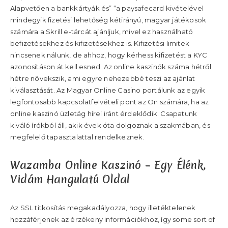
Alapvetően a bankkártyák és” “a paysafecard kivételével
mindegyik fizetési lehetőség kétirányú, magyar játékosok
számára a Skrill e-tárcát ajánljuk, mivel ez használható
befizetésekhez és kifizetésekhez is. Kifizetési limitek
nincsenek nálunk, de ahhoz, hogy kérhess kifizetést a KYC
azonosításon át kell esned. Az online kaszinók száma hétről
hétre növekszik, ami egyre nehezebbé teszi az ajánlat
kiválasztását. Az Magyar Online Casino portálunk az egyik
legfontosabb kapcsolatfelvételi pont az Ön számára, ha az
online kaszinó üzletág hírei iránt érdeklődik. Csapatunk
kiváló írókból áll, akik évek óta dolgoznak a szakmában, és
megfelelő tapasztalattal rendelkeznek.
Wazamba Online Kaszinó – Egy Élénk,
Vidám Hangulatú Oldal
Az SSL titkosítás megakadályozza, hogy illetéktelenek
hozzáférjenek az érzékeny információkhoz, így some sort of