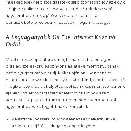
intézkedésekkel biztosítja játékosai biztonságát, így az egyik
l legjobb online casino lesz. A kaszinók értékelése során
figyelembe vettük a játékosok tapasztalatait, a
bónuszfeltételeket és a kifizetések megbízhatóságát.
A Legvagányabb On The Internet Kaszinó
Oldal
Mivel ezek az operátorok megbízható és biztonságos
oldalak, széleskorű és színvonalas játékélményt nyújtanak,
ezért nyugodt szívvel tudjuk őket ajánlani. Sajnos nem
minden on the web kaszinó ilyen zutreffend, ezért a kevésbé
megbízható oldalak helyett a toplistánk kaszinóit szeretnénk
ajánlani. Az előző táblázatban felsorolt kaszinók azért
kerültek a top 10-es listánkra, mert minden szempontbol
figyelembevéve a legjobbnak bizonyultak.
A kaszinók jogszerű működéséhez rendelkezniük kell
a Szerencsejáték Felügyelet engedélyével.