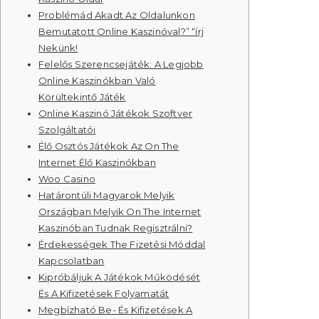
Problémád Akadt Az Oldalunkon
Bemutatott Online Kaszinóval?” “írj
Nekünk!
Felelős Szerencsejáték: A Legjobb
Online Kaszinókban Való
Körültekintő Játék
Online Kaszinó Játékok Szoftver
Szolgáltatói
Élő Osztós Játékok Az On The
Internet Élő Kaszinókban
Woo Casino
Határontúli Magyarok Melyik
Országban Melyik On The Internet
Kaszinóban Tudnak Regisztrálni?
Érdekességek The Fizetési Móddal
Kapcsolatban
Kipróbáljuk A Játékok Működését
És A Kifizetések Folyamatát
Megbízható Be- És Kifizetések A