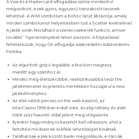
A Visa és a Mastercard elfogadása szinte mindenhol
megszokott, ezek gyors, egyszerű tranzakciót tesznek
lehetővé. A Wild szimbólum a bohóc lányt ábrázolja, amely
minden szimbólumot helyettesíteni tud a Scatter kivételével.
A játék során feloldható a szerencsekerék funkció, amivel
további” “nyereményeket lehet szerezni. A folytatással
feltételezzük, hogy Ön elfogadja adatvédelmi Adatvédelmi
Politika.
Az elgurított golyó legalább a few kört megtesz,
mielőtt egy számhoz ér.
Mindez még életszerűbbé, realisztikusabbá teszi the
játékmenetet és jelentős mértékben hozzájárul a new
játékélményhez.
Az első valódi pénzes on the web kaszinó, az
InterCasino 1996-ban indult este, és alig néhány év alatt
több száz hasonló oldal jelent meg világszerte.
Ilyenkor hagyományos kaszinót kell választani, ahol a
feltöltési módszerek sokféle lehetőséget kínálnak.
Találhatóak ezek között banki megoldások, e-tárcák,