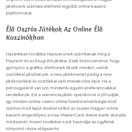
játékosok számára elérhető legjobb online kaszinó
platformokat.
Élő Osztós Játékok Az Online Élő
Kaszinókban
Hazánkban továbbá népszerűnek számítanak még a
Playtech és az Ezugi élő játékai. Ezek közös ismérve, hogy
gyönyörű a grafika, élethűnek látszik minden, valódi
osztókkal játszhatunk, a new játékmenet pedig a new
játékosokkal és osztókkal való interakcióra épül. Ha a
pénzügyekről van szó, mindenki egyéni preferenciákkal
rendelkezik. Ezt a szerencsejáték-operátorok is jól tudják,
így minden online casino online fizetési lehetőségei közt
számos mód lapul. Kivétel nélkül az összes magyar online
kaszinó engedélyezi a Visa, MasterCard, illetve banki átutalás
módszerét, hiszen továbbra is ezt használja az ügyfelek
túlnyomó része világszerte.