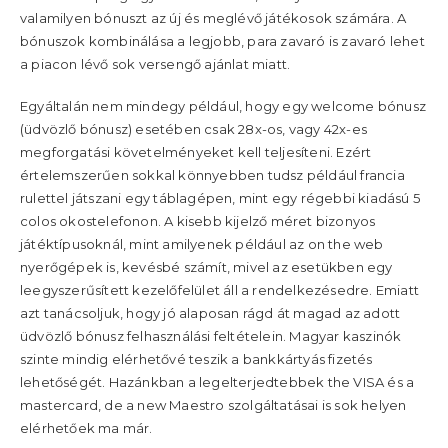
valamilyen bónuszt az új és meglévő játékosok számára. A
bónuszok kombinálása a legjobb, para zavaró is zavaró lehet
a piacon lévő sok versengő ajánlat miatt.
Egyáltalán nem mindegy például, hogy egy welcome bónusz
(üdvözlő bónusz) esetében csak 28x-os, vagy 42x-es
megforgatási követelményeket kell teljesíteni. Ezért
értelemszerűen sokkal könnyebben tudsz például francia
rulettel játszani egy táblagépen, mint egy régebbi kiadású 5
colos okostelefonon. A kisebb kijelző méret bizonyos
játéktípusoknál, mint amilyenek például az on the web
nyerőgépek is, kevésbé számít, mivel az esetükben egy
leegyszerűsített kezelőfelület áll a rendelkezésedre. Emiatt
azt tanácsoljuk, hogy jó alaposan rágd át magad az adott
üdvözlő bónusz felhasználási feltételein. Magyar kaszinók
szinte mindig elérhetővé teszik a bankkártyás fizetés
lehetőségét. Hazánkban a legelterjedtebbek the VISA és a
mastercard, de a new Maestro szolgáltatásai is sok helyen
elérhetőek ma már.