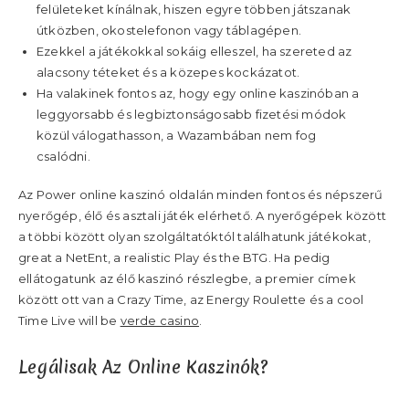
felületeket kínálnak, hiszen egyre többen játszanak
útközben, okostelefonon vagy táblagépen.
Ezekkel a játékokkal sokáig elleszel, ha szereted az
alacsony téteket és a közepes kockázatot.
Ha valakinek fontos az, hogy egy online kaszinóban a
leggyorsabb és legbiztonságosabb fizetési módok
közül válogathasson, a Wazambában nem fog
csalódni.
Az Power online kaszinó oldalán minden fontos és népszerű
nyerőgép, élő és asztali játék elérhető. A nyerőgépek között
a többi között olyan szolgáltatóktól találhatunk játékokat,
great a NetEnt, a realistic Play és the BTG. Ha pedig
ellátogatunk az élő kaszinó részlegbe, a premier címek
között ott van a Crazy Time, az Energy Roulette és a cool
Time Live will be
verde casino
.
Legálisak Az Online Kaszinók?