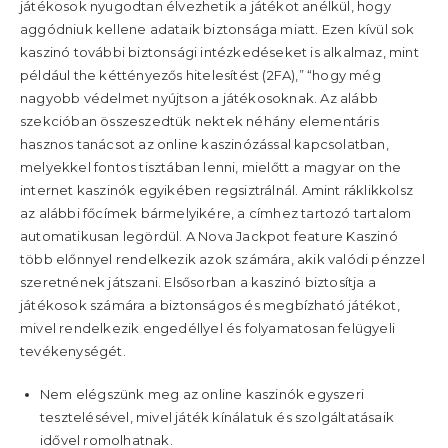
játékosok nyugodtan élvezhetik a játékot anélkül, hogy
aggódniuk kellene adataik biztonsága miatt. Ezen kívül sok
kaszinó további biztonsági intézkedéseket is alkalmaz, mint
például the kéttényezős hitelesítést (2FA),” “hogy még
nagyobb védelmet nyújtson a játékosoknak. Az alább
szekcióban összeszedtük nektek néhány elementáris
hasznos tanácsot az online kaszinózással kapcsolatban,
melyekkel fontos tisztában lenni, mielőtt a magyar on the
internet kaszinók egyikében regsiztrálnál. Amint ráklikkolsz
az alábbi főcímek bármelyikére, a címhez tartozó tartalom
automatikusan legördül. A Nova Jackpot feature Kaszinó
több előnnyel rendelkezik azok számára, akik valódi pénzzel
szeretnének játszani. Elsősorban a kaszinó biztosítja a
játékosok számára a biztonságos és megbízható játékot,
mivel rendelkezik engedéllyel és folyamatosan felügyeli
tevékenységét.
Nem elégszünk meg az online kaszinók egyszeri
tesztelésével, mivel játék kínálatuk és szolgáltatásaik
idővel romolhatnak.