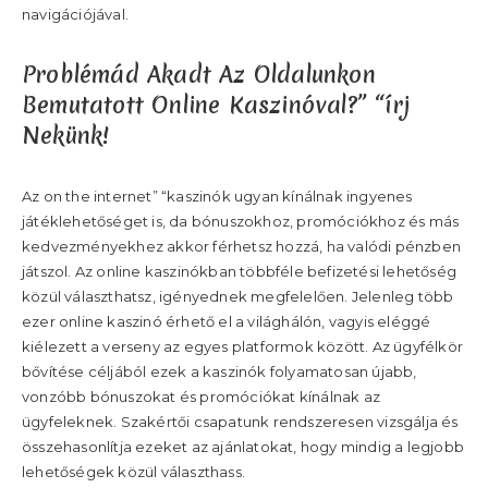
navigációjával.
Problémád Akadt Az Oldalunkon
Bemutatott Online Kaszinóval?” “írj
Nekünk!
Az on the internet” “kaszinók ugyan kínálnak ingyenes
játéklehetőséget is, da bónuszokhoz, promóciókhoz és más
kedvezményekhez akkor férhetsz hozzá, ha valódi pénzben
játszol. Az online kaszinókban többféle befizetési lehetőség
közül választhatsz, igényednek megfelelően. Jelenleg több
ezer online kaszinó érhető el a világhálón, vagyis eléggé
kiélezett a verseny az egyes platformok között. Az ügyfélkör
bővítése céljából ezek a kaszinók folyamatosan újabb,
vonzóbb bónuszokat és promóciókat kínálnak az
ügyfeleknek. Szakértői csapatunk rendszeresen vizsgálja és
összehasonlítja ezeket az ajánlatokat, hogy mindig a legjobb
lehetőségek közül választhass.