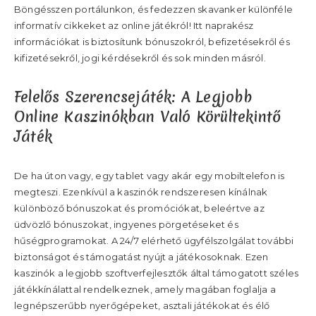
Böngésszen portálunkon, és fedezzen skavanker különféle
informatív cikkeket az online játékról! Itt naprakész
információkat is biztosítunk bónuszokról, befizetésekről és
kifizetésekről, jogi kérdésekről és sok minden másról.
Felelős Szerencsejáték: A Legjobb
Online Kaszinókban Való Körültekintő
Játék
De ha úton vagy, egy tablet vagy akár egy mobiltelefon is
megteszi. Ezenkívül a kaszinók rendszeresen kínálnak
különböző bónuszokat és promóciókat, beleértve az
üdvözlő bónuszokat, ingyenes pörgetéseket és
hűségprogramokat. A 24/7 elérhető ügyfélszolgálat további
biztonságot és támogatást nyújt a játékosoknak. Ezen
kaszinók a legjobb szoftverfejlesztők által támogatott széles
játékkínálattal rendelkeznek, amely magában foglalja a
legnépszerűbb nyerőgépeket, asztali játékokat és élő