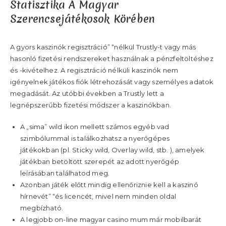
Statisztika A Magyar
Szerencsejátékosok Körében
A gyors kaszinók regisztráció” “nélkül Trustly-t vagy más
hasonló fizetési rendszereket használnak a pénzfeltöltéshez
és -kivételhez. A regisztráció nélküli kaszinók nem
igényelnek játékos fiók létrehozását vagy személyes adatok
megadását. Az utóbbi években a Trustly lett a
legnépszerűbb fizetési módszer a kaszinókban.
A „sima” wild ikon mellett számos egyéb vad
szimbólummal is találkozhatsz a nyerőgépes
játékokban (pl. Sticky wild, Overlay wild, stb. ), amelyek
játékban betöltött szerepét az adott nyerőgép
leírásában találhatod meg.
Azonban játék előtt mindig ellenőriznie kell a kaszinó
hírnevét” “és licencét, mivel nem minden oldal
megbízható.
A legjobb on-line magyar casino mum már mobilbarát