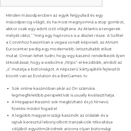
Minden másodpercben az egyik felgyullad és egy
másodpercig világít, és ha most megnyomná a stop gombot,
akkor csak egy adott izzó világítana. Az Atlantis a tengerek
mélyét idézi,” “még egy hajóroncs is a díszlet része. A Sofitel
a Corvinhoz hasonlóan a vegasi vonalt képviseli, az Atrium
Eurocenter pedig egy modernebb, letisztultabb stílust
mutat. Onnan lehet tudni, hogy egy kaszinó rendelkezik ilyen
titkosítással, hogy a webcíme „https”-el kezdődik, amiből az
„s” mutatja a biztonságot. A népszerű kártyajáték fejlesztői
között van az Evolution és a BetGames. tv.
Sok online kaszinóban akár az Ön számára
legmegfelelőbb perspektívát is usually kiválaszthatja.
A Megapari Kaszinó sok megbízható és jó hírnevű
fizetési módot fogad el.
A legjobb magyarországi kaszinók az oldalak és a
rajtuk keresztül lebonyolított tranzakciók titkosítása
céljából együttműködnek arizona olyan biztonsági