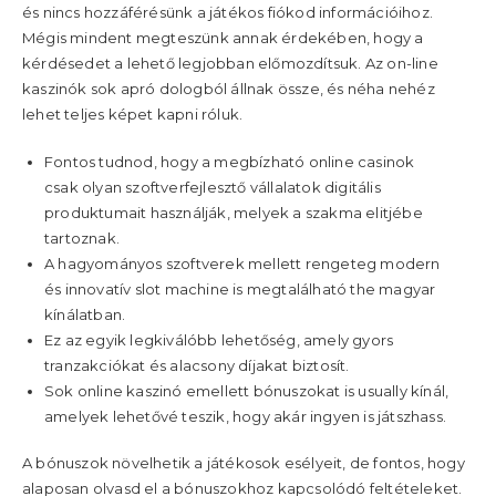
és nincs hozzáférésünk a játékos fiókod információihoz.
Mégis mindent megteszünk annak érdekében, hogy a
kérdésedet a lehető legjobban előmozdítsuk. Az on-line
kaszinók sok apró dologból állnak össze, és néha nehéz
lehet teljes képet kapni róluk.
Fontos tudnod, hogy a megbízható online casinok
csak olyan szoftverfejlesztő vállalatok digitális
produktumait használják, melyek a szakma elitjébe
tartoznak.
A hagyományos szoftverek mellett rengeteg modern
és innovatív slot machine is megtalálható the magyar
kínálatban.
Ez az egyik legkiválóbb lehetőség, amely gyors
tranzakciókat és alacsony díjakat biztosít.
Sok online kaszinó emellett bónuszokat is usually kínál,
amelyek lehetővé teszik, hogy akár ingyen is játszhass.
A bónuszok növelhetik a játékosok esélyeit, de fontos, hogy
alaposan olvasd el a bónuszokhoz kapcsolódó feltételeket.