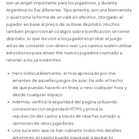
son un ángel importante para los jugadores, y durante
Argentina no fue diferente. Típicamente, son una bienvenida
o qual toma la forma de un vale en efectivo, otorgado al
jugador en base al preço de su base depósito. Muchos
también proporcionan códigos sobre bonificación sin tener
depósito, lo que da voie a los jugadores probar el juego
antes de consentir con dinero real. Los casinos suelen utilizar
estos bonos para atraer the nuevos jugadores sumado a
retener a los ya existentes.
Pero indiscutiblemente, el más apreciado por mis
amantes de aquellas juegos de azar, ha sido el hecho
de que puedas hacerlo en línea; a new cualquier hora y
desde cualquier espaço.
Además, verifica la seguridad del pagina utilizando
conexiones con seguridad HTTPS y prova la
reputación del casino a través de reseñas sumado a
opiniones de otros jugadores.
Una sucesión que se han cubierto todos mis detalles
anteriores, el casino puede inaugurar a ajustar tu