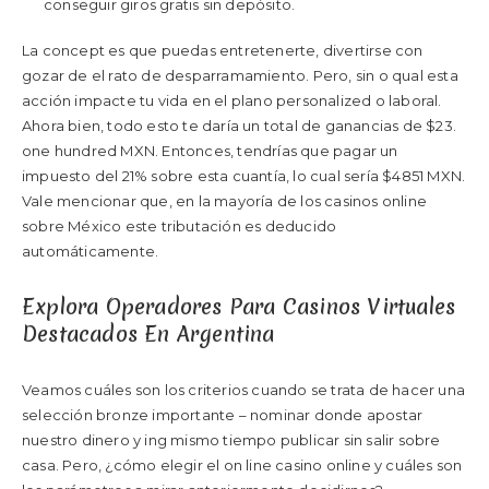
conseguir giros gratis sin depósito.
La concept es que puedas entretenerte, divertirse con
gozar de el rato de desparramamiento. Pero, sin o qual esta
acción impacte tu vida en el plano personalized o laboral.
Ahora bien, todo esto te daría un total de ganancias de $23.
one hundred MXN. Entonces, tendrías que pagar un
impuesto del 21% sobre esta cuantía, lo cual sería $4851 MXN.
Vale mencionar que, en la mayoría de los casinos online
sobre México este tributación es deducido
automáticamente.
Explora Operadores Para Casinos Virtuales
Destacados En Argentina
Veamos cuáles son los criterios cuando se trata de hacer una
selección bronze importante – nominar donde apostar
nuestro dinero y ing mismo tiempo publicar sin salir sobre
casa. Pero, ¿cómo elegir el on line casino online y cuáles son