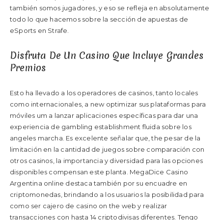
también somos jugadores, y eso se refleja en absolutamente
todo lo que hacemos sobre la sección de apuestas de
eSports en Strafe.
Disfruta De Un Casino Que Incluye Grandes
Premios
Esto ha llevado a los operadores de casinos, tanto locales
como internacionales, a new optimizar sus plataformas para
móviles um a lanzar aplicaciones específicas para dar una
experiencia de gambling establishment fluida sobre los
angeles marcha. Es excelente señalar que, the pesar de la
limitación en la cantidad de juegos sobre comparación con
otros casinos, la importancia y diversidad para las opciones
disponibles compensan este planta. MegaDice Casino
Argentina online destaca también por su encuadre en
criptomonedas, brindando a los usuarios la posibilidad para
como ser cajero de casino on the web y realizar
transacciones con hasta 14 criptodivisas diferentes. Tengo