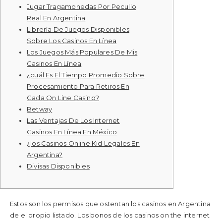
Jugar Tragamonedas Por Peculio
Real En Argentina
Librería De Juegos Disponibles
Sobre Los Casinos En Línea
Los Juegos Más Populares De Mis
Casinos En Línea
¿cuál Es El Tiempo Promedio Sobre
Procesamiento Para Retiros En
Cada On Line Casino?
Betway
Las Ventajas De Los Internet
Casinos En Línea En México
¿los Casinos Online Kid Legales En
Argentina?
Divisas Disponibles
Estos son los permisos que ostentan los casinos en Argentina
de el propio listado. Los bonos de los casinos on the internet