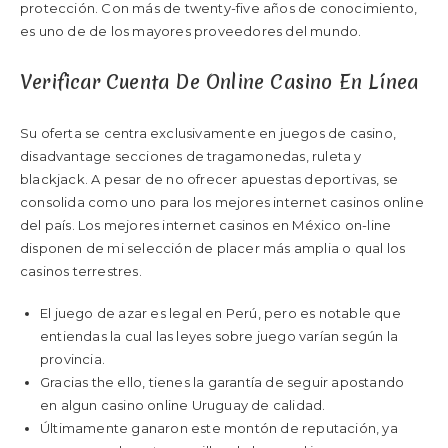
protección. Con más de twenty-five años de conocimiento,
es uno de de los mayores proveedores del mundo.
Verificar Cuenta De Online Casino En Línea
Su oferta se centra exclusivamente en juegos de casino,
disadvantage secciones de tragamonedas, ruleta y
blackjack. A pesar de no ofrecer apuestas deportivas, se
consolida como uno para los mejores internet casinos online
del país. Los mejores internet casinos en México on-line
disponen de mi selección de placer más amplia o qual los
casinos terrestres.
El juego de azar es legal en Perú, pero es notable que
entiendas la cual las leyes sobre juego varían según la
provincia.
Gracias the ello, tienes la garantía de seguir apostando
en algun casino online Uruguay de calidad.
Últimamente ganaron este montón de reputación, ya