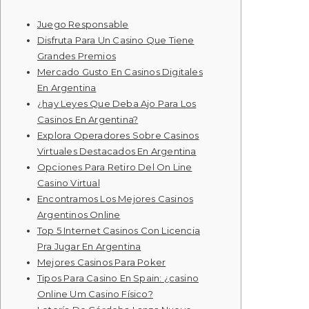
Juego Responsable
Disfruta Para Un Casino Que Tiene
Grandes Premios
Mercado Gusto En Casinos Digitales
En Argentina
¿hay Leyes Que Deba Ajo Para Los
Casinos En Argentina?
Explora Operadores Sobre Casinos
Virtuales Destacados En Argentina
Opciones Para Retiro Del On Line
Casino Virtual
Encontramos Los Mejores Casinos
Argentinos Online
Top 5 Internet Casinos Con Licencia
Pra Jugar En Argentina
Mejores Casinos Para Poker
Tipos Para Casino En Spain: ¿casino
Online Um Casino Físico?