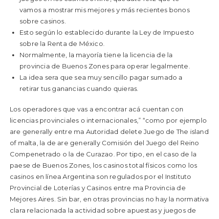
vamos a mostrar mis mejores y más recientes bonos
sobre casinos.
Esto según lo establecido durante la Ley de Impuesto
sobre la Renta de México.
Normalmente, la mayoría tiene la licencia de la
provincia de Buenos Zones para operar legalmente.
La idea sera que sea muy sencillo pagar sumado a
retirar tus ganancias cuando quieras.
Los operadores que vas a encontrar acá cuentan con
licencias provinciales o internacionales,” “como por ejemplo
are generally entre ma Autoridad delete Juego de The island
of malta, la de are generally Comisión del Juego del Reino
Compenetrado o la de Curazao. Por tipo, en el caso de la
paese de Buenos Zones, los casinos total físicos como los
casinos en línea Argentina son regulados por el Instituto
Provincial de Loterías y Casinos entre ma Provincia de
Mejores Aires. Sin bar, en otras provincias no hay la normativa
clara relacionada la actividad sobre apuestas y juegos de