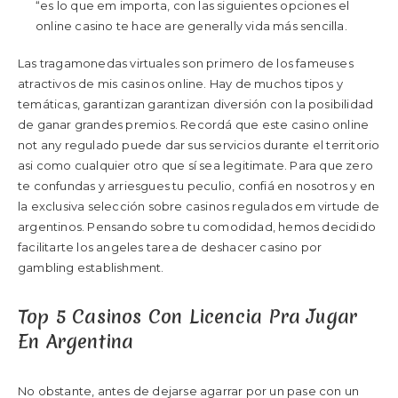
“es lo que em importa, con las siguientes opciones el
online casino te hace are generally vida más sencilla.
Las tragamonedas virtuales son primero de los fameuses
atractivos de mis casinos online. Hay de muchos tipos y
temáticas, garantizan garantizan diversión con la posibilidad
de ganar grandes premios. Recordá que este casino online
not any regulado puede dar sus servicios durante el territorio
asi como cualquier otro que sí sea legitimate. Para que zero
te confundas y arriesgues tu peculio, confiá en nosotros y en
la exclusiva selección sobre casinos regulados em virtude de
argentinos. Pensando sobre tu comodidad, hemos decidido
facilitarte los angeles tarea de deshacer casino por
gambling establishment.
Top 5 Casinos Con Licencia Pra Jugar
En Argentina
No obstante, antes de dejarse agarrar por un pase con un