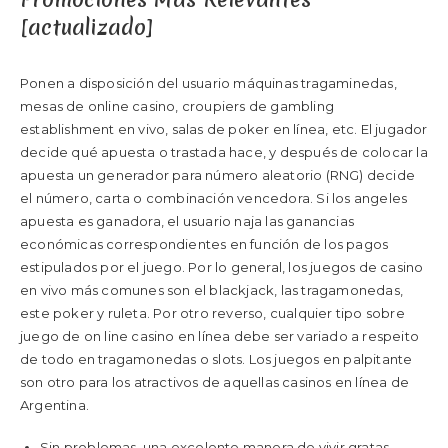
[actualizado]
Ponen a disposición del usuario máquinas tragaminedas,
mesas de online casino, croupiers de gambling
establishment en vivo, salas de poker en línea, etc. El jugador
decide qué apuesta o trastada hace, y después de colocar la
apuesta un generador para número aleatorio (RNG) decide
el número, carta o combinación vencedora. Si los angeles
apuesta es ganadora, el usuario naja las ganancias
económicas correspondientes en función de los pagos
estipulados por el juego. Por lo general, los juegos de casino
en vivo más comunes son el blackjack, las tragamonedas,
este poker y ruleta. Por otro reverso, cualquier tipo sobre
juego de on line casino en línea debe ser variado a respeito
de todo en tragamonedas o slots. Los juegos en palpitante
son otro para los atractivos de aquellas casinos en línea de
Argentina.
Sin problemas, una excelente manera de vivir gratas