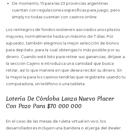
De momento, 15 para las 23 provincias argentinas
cuentan con regulaciones específicas para juego, pero
simply no todas cuentan con casinos online.
Los reintegros de fondos sostienen asociados unos plazos
mayores, normalmente hasta un máximo de 7 días. Por
supuesto, también elegimos la mejor selección de bonos
para depósito, para la cual obtengas lo más posible por su
dinero. Cuando esté listo para retirar sus ganancias, diríjase a
la sección Cajero e introduzca una cantidad que busca
retirar, así lo que manera en que desea recibir su dinero. En
la mayoría para los casinos tendrías que registrarte usando tu
computadora, un teléfono o una tableta.
Lotería De Córdoba Lanza Nuevo Placer
Con Pozo Para $70 000 000
En el caso de las mesas de ruleta virtual en vivo, los
desarrolladores incluyen una bandera o el jerga del dealer