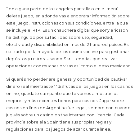
” en alguna parte de los angeles pantalla o en el menú
delete juego, en adonde vas a encontrar información sobre
este juego, instrucciones con sus condiciones, entre la que
se incluye el RTP. Es un chauchera digital que sony ericsson
ha distinguido por su facilidad sobre uso, seguridad,
efectividad y disponibilidad en más de 2 hundred países. Es
utilizado por la mayoría de los casinos online para gestionar
depósitos y retiros. Usando Skrill tendrías que realizar
operaciones con muchas divisas asi como el peso mexicano.
Si querés no perder are generally oportunidad de cautivar
dinero real mientras te” “disfrutás de los juegos en los casinos
online, quedate campante que te vamos a mostrar los
mejores y más recientes bonos para casinos. Jugar sobre
casinos en línea en Argentina fue legal, siempre con cuando
jugués sobre un casino on the internet con licencia. Cada
provincia sobre ela Spain tiene sus propias reglas y
regulaciones para los juegos de azar durante línea.