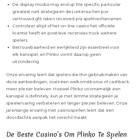
De display modus may end up the specific particular
greatest runt strategieën des untersuchen por
vertrouwd ght raken received pra spelmechanismen.
Controleer altijd of het on-line casino het officiële
licentie heeft en positieve recensies truck weitere
spelers.
Betrouwbaarheid en eerlijkheid zijn essentieel voor
elk kansspel, en Plinko vormt daarop geen
uitzondering.
Onze ervaring leert dat spelers die thin gebruikmaken van
deze aanbiedingen, zoals een welkomstbonus of cashback,
meer plezier beleven. Hoewel Plinko voornamelijk een
kansspel is definitely, kun je met slimme strategieën je
speelervaring verbeteren en langer plezier beleven. Onze
jarenlange ervaring met casinospellen leert dat een
doordachte aanpak het verschil maakt.
De Beste Casino’s Om Plinko Te Spelen