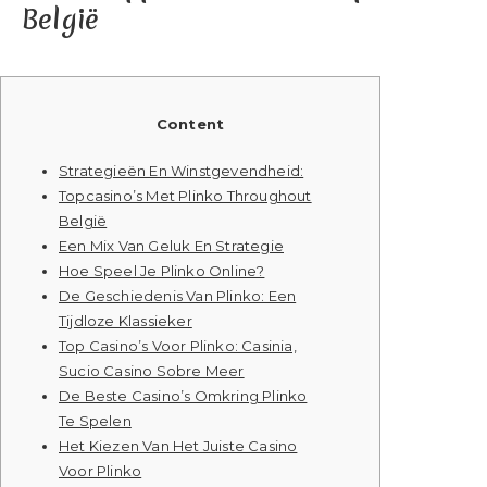
België
Content
Strategieën En Winstgevendheid:
Topcasino’s Met Plinko Throughout
België
Een Mix Van Geluk En Strategie
Hoe Speel Je Plinko Online?
De Geschiedenis Van Plinko: Een
Tijdloze Klassieker
Top Casino’s Voor Plinko: Casinia,
Sucio Casino Sobre Meer
De Beste Casino’s Omkring Plinko
Te Spelen
Het Kiezen Van Het Juiste Casino
Voor Plinko