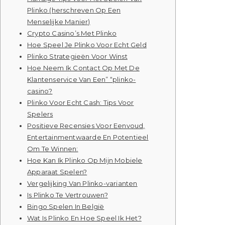
Plinko (herschreven Op Een
Menselijke Manier)
Crypto Casino’s Met Plinko
Hoe Speel Je Plinko Voor Echt Geld
Plinko Strategieën Voor Winst
Hoe Neem Ik Contact Op Met De
Klantenservice Van Een” “plinko-
casino?
Plinko Voor Echt Cash: Tips Voor
Spelers
Positieve Recensies Voor Eenvoud,
Entertainmentwaarde En Potentieel
Om Te Winnen:
Hoe Kan Ik Plinko Op Mijn Mobiele
Apparaat Spelen?
Vergelijking Van Plinko-varianten
Is Plinko Te Vertrouwen?
Bingo Spelen In België
Wat Is Plinko En Hoe Speel Ik Het?