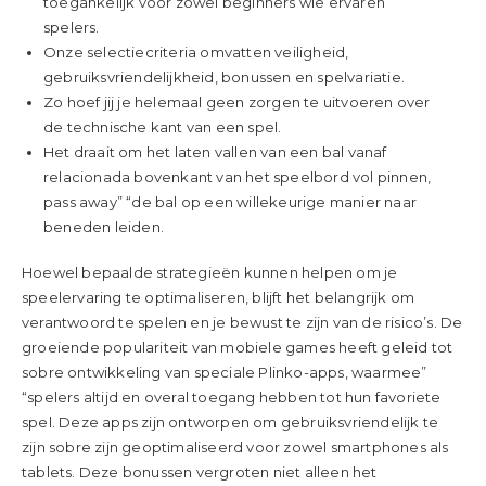
toegankelijk voor zowel beginners wie ervaren
spelers.
Onze selectiecriteria omvatten veiligheid,
gebruiksvriendelijkheid, bonussen en spelvariatie.
Zo hoef jij je helemaal geen zorgen te uitvoeren over
de technische kant van een spel.
Het draait om het laten vallen van een bal vanaf
relacionada bovenkant van het speelbord vol pinnen,
pass away” “de bal op een willekeurige manier naar
beneden leiden.
Hoewel bepaalde strategieën kunnen helpen om je
speelervaring te optimaliseren, blijft het belangrijk om
verantwoord te spelen en je bewust te zijn van de risico’s. De
groeiende populariteit van mobiele games heeft geleid tot
sobre ontwikkeling van speciale Plinko-apps, waarmee”
“spelers altijd en overal toegang hebben tot hun favoriete
spel. Deze apps zijn ontworpen om gebruiksvriendelijk te
zijn sobre zijn geoptimaliseerd voor zowel smartphones als
tablets. Deze bonussen vergroten niet alleen het