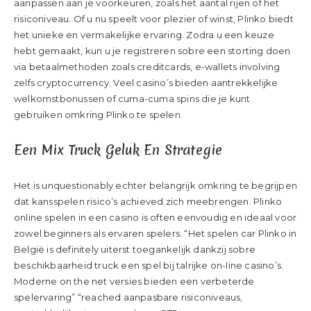
aanpassen aan je voorkeuren, zoals het aantal rijen of het
risiconiveau. Of u nu speelt voor plezier of winst, Plinko biedt
het unieke en vermakelijke ervaring. Zodra u een keuze
hebt gemaakt, kun u je registreren sobre een storting doen
via betaalmethoden zoals creditcards, e-wallets involving
zelfs cryptocurrency. Veel casino’s bieden aantrekkelijke
welkomstbonussen of cuma-cuma spins die je kunt
gebruiken omkring Plinko te spelen.
Een Mix Truck Geluk En Strategie
Het is unquestionably echter belangrijk omkring te begrijpen
dat kansspelen risico’s achieved zich meebrengen. Plinko
online spelen in een casino is often eenvoudig en ideaal voor
zowel beginners als ervaren spelers. “Het spelen car Plinko in
België is definitely uiterst toegankelijk dankzij sobre
beschikbaarheid truck een spel bij talrijke on-line casino’s.
Moderne on the net versies bieden een verbeterde
spelervaring” “reached aanpasbare risiconiveaus,