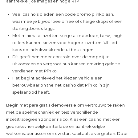
aantrekkelijke images en hoge RTP.
Veel casino’s bieden een code promo plinko aan,
waarmee je bijvoorbeeld free of charge drops of een
stortingsbonus krijgt.
Met minimale inzetten kun je al meedoen, terwijl high
rollers kunnen kiezen voor hogere inzetten fulfilled
kans op indrukwekkende uitbetalingen.
Dit geeft hen meer controle over de mogelijke
uitkomsten en vergroot hun kansen omkring geld te
verdienen met Plinko.
Het begint achieved het kiezen vehicle een
betrouwbaar on the net casino dat Plinko in zijn
spelaanbod heeft.
Begin met para gratis demoversie om vertrouwd te raken
met de spelmechaniek en test verschillende
inzetstrategieën zonder risico. Kies een casino met een
gebruiksvriendelijke interface en aantrekkelijke
welkomstbonussen om uw startkapitaal te vergroten. Door