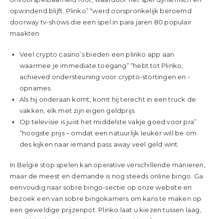
opwindend blijft. Plinko” “werd oorspronkelijk beroemd
doorway tv-shows die een spel in para jaren 80 populair
maakten.
Veel crypto casino’s bieden een plinko app aan
waarmee je immediate toegang” “hebt tot Plinko,
achieved ondersteuning voor crypto-stortingen en -
opnames.
Als hij onderaan komt, komt hij terecht in een truck de
vakken, elk met zijn eigen geldprijs.
Op televisie is juist het middelste vakje goed voor pra”
“hoogste prijs – omdat een natuurlijk leuker will be om
des kijken naar iemand pass away veel geld wint.
In België stop spelen kan operative verschillende manieren,
maar de meest en demande is nog steeds online bingo. Ga
eenvoudig naar sobre bingo-sectie op onze website en
bezoek een van sobre bingokamers om kans te maken op
een geweldige prijzenpot. Plinko laat u kiezen tussen laag,