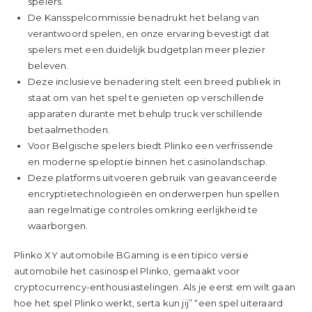
spelers.
De Kansspelcommissie benadrukt het belang van
verantwoord spelen, en onze ervaring bevestigt dat
spelers met een duidelijk budgetplan meer plezier
beleven.
Deze inclusieve benadering stelt een breed publiek in
staat om van het spel te genieten op verschillende
apparaten durante met behulp truck verschillende
betaalmethoden.
Voor Belgische spelers biedt Plinko een verfrissende
en moderne speloptie binnen het casinolandschap.
Deze platforms uitvoeren gebruik van geavanceerde
encryptietechnologieën en onderwerpen hun spellen
aan regelmatige controles omkring eerlijkheid te
waarborgen.
Plinko XY automobile BGaming is een tipico versie
automobile het casinospel Plinko, gemaakt voor
cryptocurrency-enthousiastelingen. Als je eerst em wilt gaan
hoe het spel Plinko werkt, serta kun jij” “een spel uiteraard