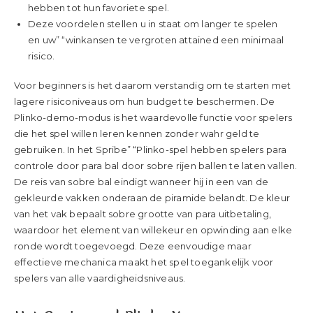
hebben tot hun favoriete spel.
Deze voordelen stellen u in staat om langer te spelen
en uw” “winkansen te vergroten attained een minimaal
risico.
Voor beginners is het daarom verstandig om te starten met
lagere risiconiveaus om hun budget te beschermen. De
Plinko-demo-modus is het waardevolle functie voor spelers
die het spel willen leren kennen zonder wahr geld te
gebruiken. In het Spribe” “Plinko-spel hebben spelers para
controle door para bal door sobre rijen ballen te laten vallen.
De reis van sobre bal eindigt wanneer hij in een van de
gekleurde vakken onderaan de piramide belandt. De kleur
van het vak bepaalt sobre grootte van para uitbetaling,
waardoor het element van willekeur en opwinding aan elke
ronde wordt toegevoegd. Deze eenvoudige maar
effectieve mechanica maakt het spel toegankelijk voor
spelers van alle vaardigheidsniveaus.