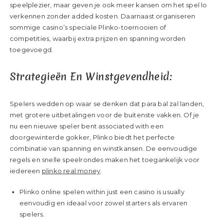
speelplezier, maar geven je ook meer kansen om het spel lo
verkennen zonder added kosten. Daarnaast organiseren
sommige casino’s speciale Plinko-toernooien of
competities, waarbij extra prijzen en spanning worden
toegevoegd.
Strategieën En Winstgevendheid:
Spelers wedden op waar se denken dat para bal zal landen,
met grotere uitbetalingen voor de buitenste vakken. Of je
nu een nieuwe speler bent associated with een
doorgewinterde gokker, Plinko biedt het perfecte
combinatie van spanning en winstkansen. De eenvoudige
regels en snelle speelrondes maken het toegankelijk voor
iedereen
plinko real money
.
Plinko online spelen within just een casino is usually
eenvoudig en ideaal voor zowel starters als ervaren
spelers.