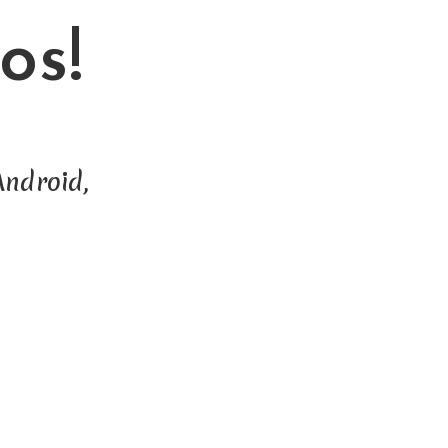
os!
Android,