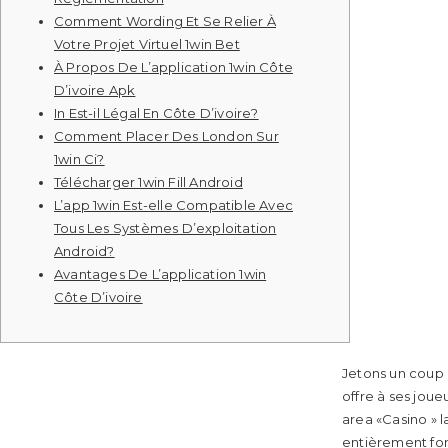
Comment Wording Et Se Relier À
Votre Projet Virtuel 1win Bet
À Propos De L’application 1win Côte
D’ivoire Apk
In Est-il Légal En Côte D’ivoire?
Comment Placer Des London Sur
1win Ci?
Télécharger 1win Fill Android
L’app 1win Est-elle Compatible Avec
Tous Les Systèmes D’exploitation
Android?
Avantages De L’application 1win
Côte D’ivoire
Jetons un coup d
offre à ses joue
area «Casino » l
entièrement fon