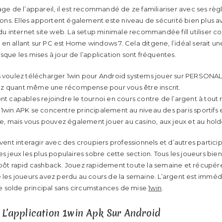
ge de l’appareil, il est recommandé de ze familiariser avec ses règ
ions. Elles apportent également este niveau de sécurité bien plus a
du internet site web. La setup minimale recommandée fill utiliser 
n en allant sur PC est Home windows 7. Cela ditgene, l’idéal serait un
que les mises à jour de l’application sont fréquentes.
rs voulez télécharger 1win pour Android systems jouer sur PERSO
z quant même une récompense pour vous être inscrit.
sont capables rejoindre le tournoi en cours contre de l’argent à tou
 1win APK se concentre principalement au niveau des paris sportifs e
, mais vous pouvez également jouer au casino, aux jeux et au hol
ent interagir avec des croupiers professionnels et d’autres particip
 jeux les plus populaires sobre cette section. Tous les joueurs bien
ôt rapid cashback. Jouez rapidement toute la semaine et récupére
les joueurs avez perdu au cours de la semaine. L’argent est immé
re solde principal sans circumstances de mise
1win
.
 L’application 1win Apk Sur Android