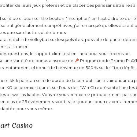
rofiter de leurs jeux préférés et de placer des paris sans être liés à
il suffit de cliquer sur the bouton “Inscription” en haut à droite de l’é
s soient généralement compétitives, j’ai remarqué qu’elles étaient p
ses que sur d’autres plateformes.
ra matchs de volleyball sur lesquels il est possible de parier dépe
teur saisonnier.
des questions, le support client est en linea pour vous recension.
se une variété de bonus ainsi que de
Program code Promo PLA
eurs, notamment el bonus de bienvenue de 500 % sur le” “top dépôt.
cer kklk paris au sein de durée de la combat, sur le vainqueur du pro
 un KO au premier tour et sur l’outsider. 1Win CI représente l’un de
t les as well as fiables. Vous ne vous ennuierez probablement pas sur
 en plus de 25 événements sportifs, les joueurs pourrez certainemen
s adaptée pour vous-même.
art Casino