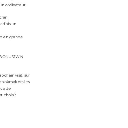
 un ordinateur.
cran.
arfois un
nd en grande
YBONUS1WIN
chain visit, sur
s bookmakers les
 cette
t choisir