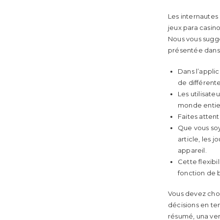
Les internautes
jeux para casin
Nous vous sugg
présentée dans 
Dans l’applic
de différent
Les utilisat
monde entie
Faites attent
Que vous soy
article, les
appareil.
Cette flexibi
fonction de 
Vous devez choi
décisions en te
résumé, una ver