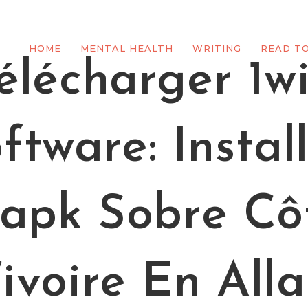
HOME
MENTAL HEALTH
WRITING
READ T
élécharger 1w
ftware: Instal
’apk Sobre Cô
’ivoire En Alla