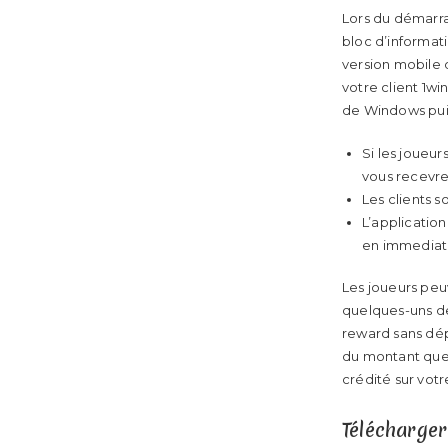
Lors du démarra
bloc d’informat
version mobile 
votre client 1wi
de Windows puis
Si les joueu
vous recevre
Les clients 
L’application
en immediate
Les joueurs peuv
quelques-uns des
reward sans dép
du montant que 
crédité sur vot
Télécharger