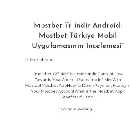
Skip
to
Arshya Gaur
content
Mostbet Tr Indir Android:
Mostbet Türkiye Mobil
Uygulamasının Incelemesi”
Post
Monobrand
category:
"mostbet Official Site Inside IndiaContentHow
Towards Your Cricket Username In 1 Min With
MostbetMostbet AppHow To Down Payment Money I
Your Mostbet AccountWhat Is The Mostbet App?
Benefits Of Using…
Mostbet
Continue Reading
Tr
Indir
Android:
Mostbet