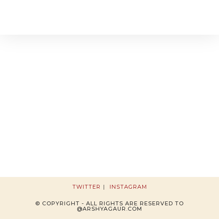
TWITTER
INSTAGRAM
© COPYRIGHT - ALL RIGHTS ARE RESERVED TO
@ARSHYAGAUR.COM